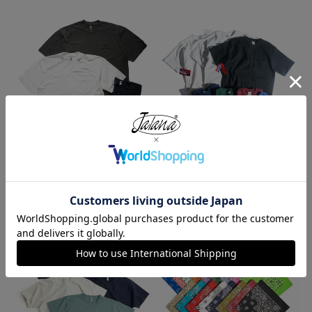
ロサンゼルスアパレル LOSANGE
キャンバー CAMBER 302 マック
LES APPAREL 1809GD 6.5オンス
スウェイト 半袖 ポケット Tシャ
半袖 ガーメントダイ ポケットTシ
ツ MADE IN USA
ャツ
¥
7,990
¥
3,990