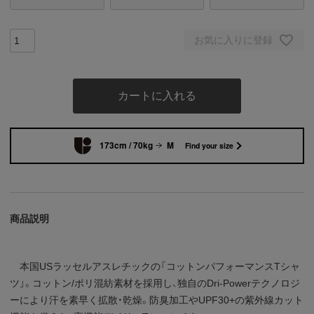
お気に入りに登録
カートに入れる
173cm / 70kg
M
Find your size
商品説明
本国USラッセルアスレチックの「コットンパフォーマンスTシャ
ツ」。コットン/ポリ混紡素材を採用し、独自のDri-Powerテクノロジ
ーにより汗を素早く拡散・乾燥。防臭加工やUPF30+の紫外線カット