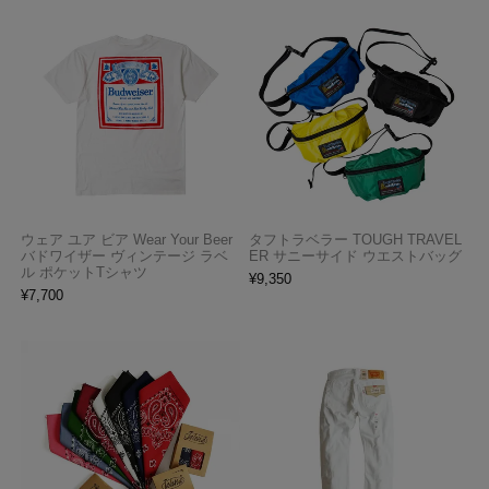
ウェア ユア ビア Wear Your Beer
タフトラベラー TOUGH TRAVEL
バドワイザー ヴィンテージ ラベ
ER サニーサイド ウエストバッグ
ル ポケットTシャツ
¥
9,350
¥
7,700