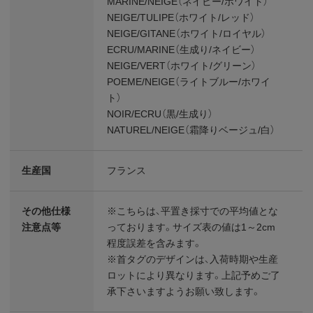
MARINE/NEIGE（ネイビー/ホワイト）
NEIGE/TULIPE（ホワイト/レッド）
NEIGE/GITANE（ホワイト/ロイヤル）
ECRU/MARINE（生成り/ネイビー）
NEIGE/VERT（ホワイト/グリーン）
POEME/NEIGE（ライトブルー/ホワイ
ト）
NOIR/ECRU（黒/生成り）
NATUREL/NEIGE（霜降りベージュ/白）
生産国
フランス
その他仕様
※こちらは、平置き採寸での平均値とな
注意点等
っております。サイズ表の値は1～2cm
程度誤差を含みます。
※首タグのデザインは、入荷時期や生産
ロットにより異なります。上記予めご了
承下さいますようお願い致します。