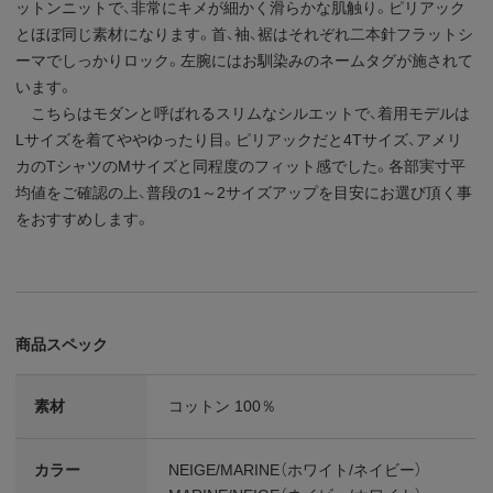
ットンニットで、非常にキメが細かく滑らかな肌触り。ピリアック
とほぼ同じ素材になります。首、袖、裾はそれぞれ二本針フラットシ
ーマでしっかりロック。左腕にはお馴染みのネームタグが施されて
います。
こちらはモダンと呼ばれるスリムなシルエットで、着用モデルは
Lサイズを着てややゆったり目。ピリアックだと4Tサイズ、アメリ
カのTシャツのMサイズと同程度のフィット感でした。各部実寸平
均値をご確認の上、普段の1～2サイズアップを目安にお選び頂く事
をおすすめします。
商品スペック
素材
コットン 100％
カラー
NEIGE/MARINE（ホワイト/ネイビー）