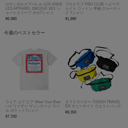
ロサンゼルスアパレル LOS ANGE
プロクラブ PRO CLUB ヘビーウ
LES APPAREL 18412GD 18/1 シ
ェイト コットン 半袖 クルーネッ
ョートスリーブ ポロTシャツ
ク Tシャツ
¥
6,990
¥
1,990
今週のベストセラー
ウェア ユア ビア Wear Your Beer
タフトラベラー TOUGH TRAVEL
バドワイザー ヴィンテージ ラベ
ER サニーサイド ウエストバッグ
ル ポケットTシャツ
¥
9,350
¥
7,700