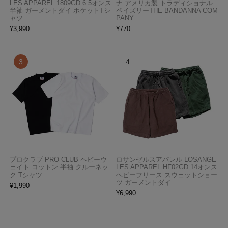
LES APPAREL 1809GD 6.5オンス
ナ アメリカ製 トラディショナル
半袖 ガーメントダイ ポケットTシ
ペイズリーTHE BANDANNA COM
ャツ
PANY
¥
3,990
¥
770
プロクラブ PRO CLUB ヘビーウ
ロサンゼルスアパレル LOSANGE
ェイト コットン 半袖 クルーネッ
LES APPAREL HF02GD 14オンス
ク Tシャツ
ヘビーフリース スウェットショー
ツ ガーメントダイ
¥
1,990
¥
6,990