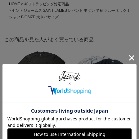
HOME
ギフトラッピング対応商品
セントジェームス SAINT JAMES レバント モダン 半袖 クルーネック T
シャツ BIGSIZE 大きいサイズ
この商品を見た人がよく買っている商品
ロサンゼルスアパレル LOSANGE
キャンバー CAMBER 302 マック
LES APPAREL 1809GD 6.5オンス
スウェイト 半袖 ポケット Tシャ
半袖 ガーメントダイ ポケットTシ
ツ MADE IN USA
ャツ
¥
7,990
¥
3,990