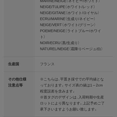
MARINE/NEIGE（ネイビー/ホワイト）
NEIGE/TULIPE（ホワイト/レッド）
NEIGE/GITANE（ホワイト/ロイヤル）
ECRU/MARINE（生成り/ネイビー）
NEIGE/VERT（ホワイト/グリーン）
POEME/NEIGE（ライトブルー/ホワイ
ト）
NOIR/ECRU（黒/生成り）
NATUREL/NEIGE（霜降りベージュ/白）
生産国
フランス
その他仕様
※こちらは、平置き採寸での平均値とな
注意点等
っております。サイズ表の値は1～2cm
程度誤差を含みます。
※首タグのデザインは、入荷時期や生産
ロットにより異なります。上記予めご了
承下さいますようお願い致します。