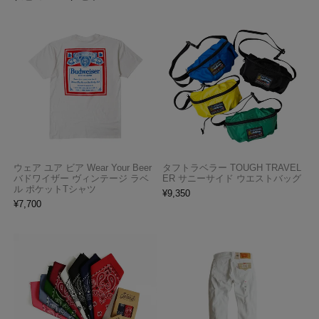
ウェア ユア ビア Wear Your Beer
タフトラベラー TOUGH TRAVEL
バドワイザー ヴィンテージ ラベ
ER サニーサイド ウエストバッグ
ル ポケットTシャツ
¥
9,350
¥
7,700