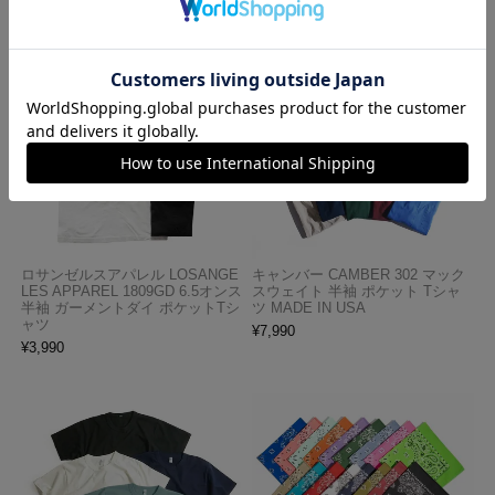
この商品を見た人がよく買っている商品
ロサンゼルスアパレル LOSANGE
キャンバー CAMBER 302 マック
LES APPAREL 1809GD 6.5オンス
スウェイト 半袖 ポケット Tシャ
半袖 ガーメントダイ ポケットTシ
ツ MADE IN USA
ャツ
¥
7,990
¥
3,990