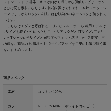
ットンニットで、非常にキメが細かく滑らかな肌触り。ピリアック
とほぼ同じ素材になります。首、袖、裾はそれぞれ二本針フラットシ
ーマでしっかりロック。左腕にはお馴染みのネームタグが施されて
います。
こちらはモダンと呼ばれるスリムなシルエットで、着用モデルは
Lサイズを着てややゆったり目。ピリアックだと4Tサイズ、アメリ
カのTシャツのMサイズと同程度のフィット感でした。各部実寸平
均値をご確認の上、普段の1～2サイズアップを目安にお選び頂く事
をおすすめします。
商品スペック
素材
コットン 100％
カラー
NEIGE/MARINE（ホワイト/ネイビー）