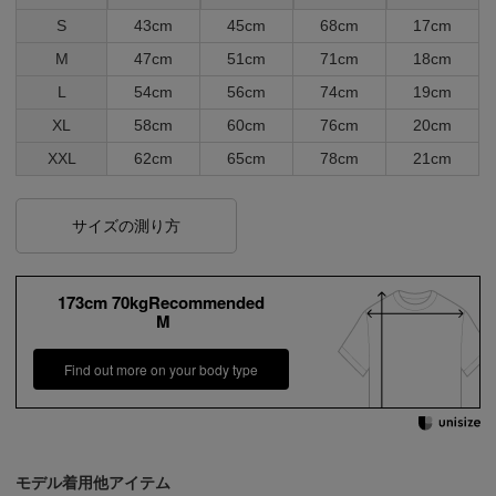
S
43cm
45cm
68cm
17cm
M
47cm
51cm
71cm
18cm
L
54cm
56cm
74cm
19cm
XL
58cm
60cm
76cm
20cm
XXL
62cm
65cm
78cm
21cm
サイズの測り方
173cm 70kgRecommended
M
Find out more on your body type
モデル着用他アイテム