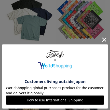
ロサンゼルスアパレル LOSANGE
ハバハンク HAV-A-HANK バンダ
LES APPAREL 1203GD 8.5オンス
ナ アメリカ製 トラディショナル
半袖 バインディング ガーメント
ペイズリーTHE BANDANNA COM
ダイ Tシャツ
PANY
¥
4,990
¥
770