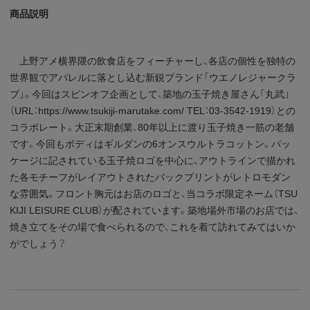
商品説明
上野アメ横界隈の飲食店をフィーチャーし、各店の個性を独特の
世界観でアパレルに落とし込む新鋭ブランド「ウエノレジャークラ
ブ」。今回はスピンオフ企画として、築地の玉子焼き屋さん「丸武」
（URL：https://www.tsukiji-marutake.com/ TEL：03-3542-1919）との
コラボレート。大正末期創業、80年以上に渡り玉子焼き一筋の老舗
です。今回もボディはギルダンの6オンスウルトラコットン。パッ
ケージに記されている玉子焼ロゴを中心に、アウトラインで描かれ
た各モチーフがレイアウトされたバックプリントがレトロモダン
な雰囲気。フロント胸元はお店のロゴと、当コラボ限定ネーム（TSU
KIJI LEISURE CLUB）が配されています。築地場外市場のお店では、
焼き立てをその場で食べられるので、これを着て訪れてみてはいか
がでしょう？