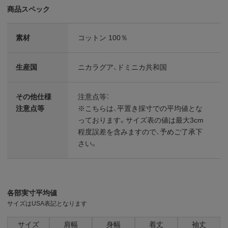
商品スペック
素材
コットン 100％
生産国
ニカラグア、ドミニカ共和国
その他仕様
注意点等：
注意点等
※こちらは、平置き採寸での平均値とな
っております。サイズ表の値は最大3cm
程度誤差を含みますので、予めご了承下
さい。
各部実寸平均値
サイズはUSA表記となります
サイズ
肩幅
身幅
着丈
袖丈