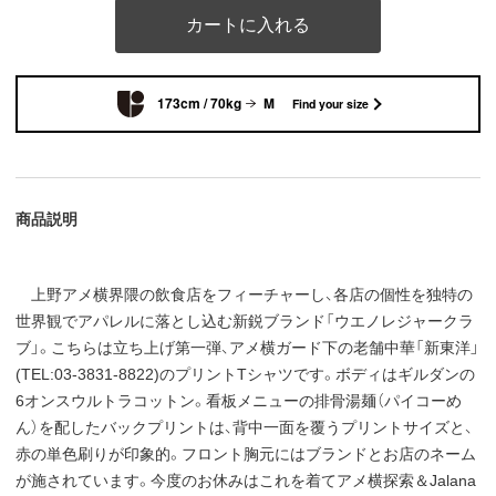
カートに入れる
173cm / 70kg
M
Find your size
商品説明
上野アメ横界隈の飲食店をフィーチャーし、各店の個性を独特の
世界観でアパレルに落とし込む新鋭ブランド「ウエノレジャークラ
ブ」。こちらは立ち上げ第一弾、アメ横ガード下の老舗中華「新東洋」
(TEL:03-3831-8822)のプリントTシャツです。ボディはギルダンの
6オンスウルトラコットン。看板メニューの排骨湯麺（パイコーめ
ん）を配したバックプリントは、背中一面を覆うプリントサイズと、
赤の単色刷りが印象的。フロント胸元にはブランドとお店のネーム
が施されています。今度のお休みはこれを着てアメ横探索＆Jalana