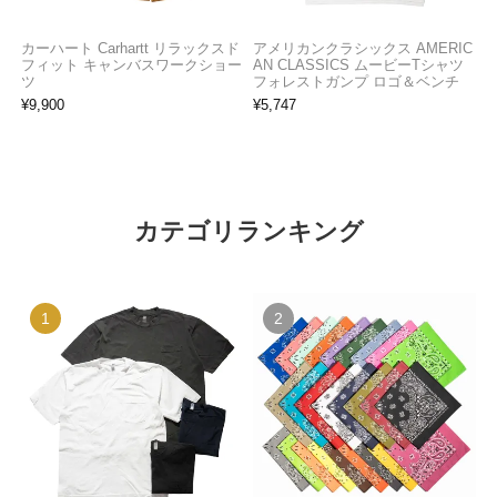
カーハート Carhartt リラックスド
アメリカンクラシックス AMERIC
フィット キャンバスワークショー
AN CLASSICS ムービーTシャツ
ツ
フォレストガンプ ロゴ＆ベンチ
¥
9,900
¥
5,747
カテゴリランキング