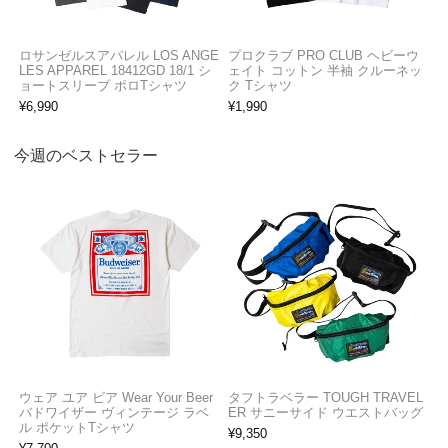
ロサンゼルスアパレル LOS ANGE
プロクラブ PRO CLUB ヘビーウ
LES APPAREL 18412GD 18/1 シ
ェイト コットン 半袖 クルーネッ
ョートスリーブ ポロTシャツ
ク Tシャツ
¥
6,990
¥
1,990
今週のベストセラー
ウェア ユア ビア Wear Your Beer
タフトラベラー TOUGH TRAVEL
バドワイザー ヴィンテージ ラベ
ER サニーサイド ウエストバッグ
ル ポケットTシャツ
¥
9,350