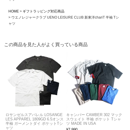
HOME
ギフトラッピング対応商品
ウエノレジャークラブ UENO LEISURE CLUB 新東洋chariT 半袖 Tシ
ャツ
この商品を見た人がよく買っている商品
ロサンゼルスアパレル LOSANGE
キャンバー CAMBER 302 マック
LES APPAREL 1809GD 6.5オンス
スウェイト 半袖 ポケット Tシャ
半袖 ガーメントダイ ポケットTシ
ツ MADE IN USA
ャツ
¥
7,990