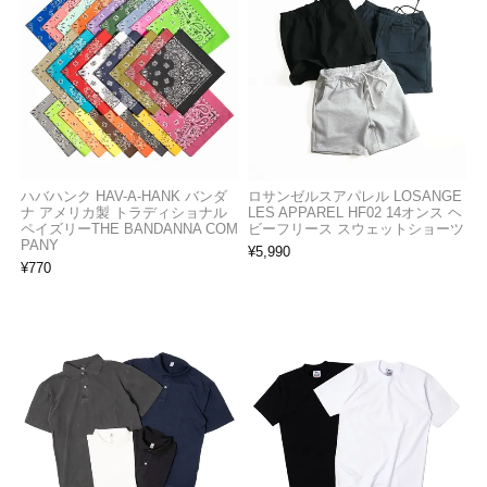
ハバハンク HAV-A-HANK バンダ
ロサンゼルスアパレル LOSANGE
ナ アメリカ製 トラディショナル
LES APPAREL HF02 14オンス ヘ
ペイズリーTHE BANDANNA COM
ビーフリース スウェットショーツ
PANY
¥
5,990
¥
770