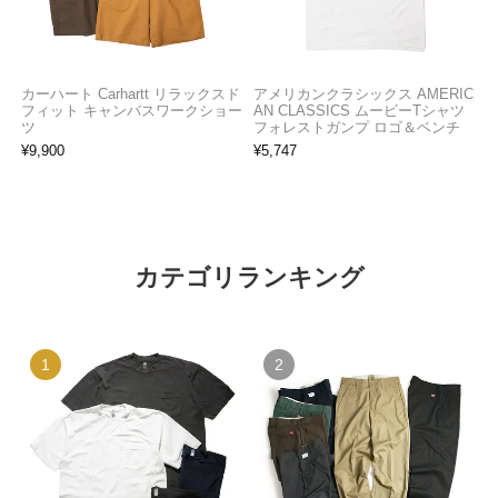
カーハート Carhartt リラックスド
アメリカンクラシックス AMERIC
フィット キャンバスワークショー
AN CLASSICS ムービーTシャツ
ツ
フォレストガンプ ロゴ＆ベンチ
¥
9,900
¥
5,747
カテゴリランキング