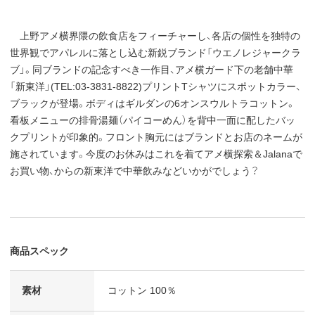
上野アメ横界隈の飲食店をフィーチャーし、各店の個性を独特の
世界観でアパレルに落とし込む新鋭ブランド「ウエノレジャークラ
ブ」。同ブランドの記念すべき一作目、アメ横ガード下の老舗中華
「新東洋」(TEL:03-3831-8822)プリントTシャツにスポットカラー、
ブラックが登場。ボディはギルダンの6オンスウルトラコットン。
看板メニューの排骨湯麺（パイコーめん）を背中一面に配したバッ
クプリントが印象的。フロント胸元にはブランドとお店のネームが
施されています。今度のお休みはこれを着てアメ横探索＆Jalanaで
お買い物、からの新東洋で中華飲みなどいかがでしょう？
商品スペック
素材
コットン 100％