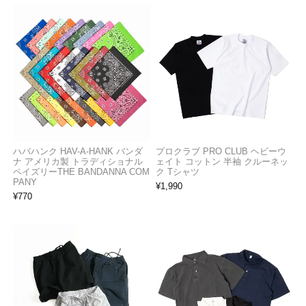
ハバハンク HAV-A-HANK バンダ
プロクラブ PRO CLUB ヘビーウ
ナ アメリカ製 トラディショナル
ェイト コットン 半袖 クルーネッ
ペイズリーTHE BANDANNA COM
ク Tシャツ
PANY
¥
1,990
¥
770