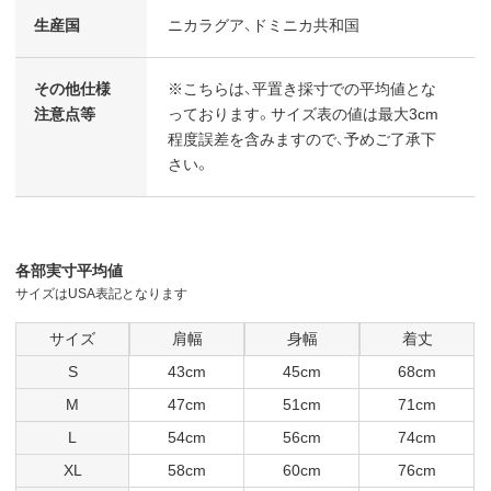
生産国
ニカラグア、ドミニカ共和国
その他仕様
※こちらは、平置き採寸での平均値とな
注意点等
っております。サイズ表の値は最大3cm
程度誤差を含みますので、予めご了承下
さい。
各部実寸平均値
サイズはUSA表記となります
サイズ
肩幅
身幅
着丈
S
43cm
45cm
68cm
M
47cm
51cm
71cm
L
54cm
56cm
74cm
XL
58cm
60cm
76cm