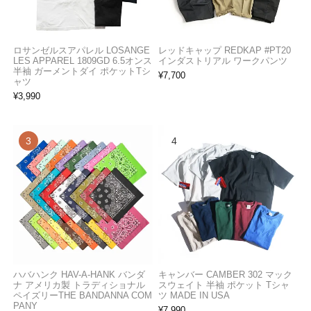
ロサンゼルスアパレル LOSANGE
レッドキャップ REDKAP #PT20
LES APPAREL 1809GD 6.5オンス
インダストリアル ワークパンツ
半袖 ガーメントダイ ポケットTシ
¥
7,700
ャツ
¥
3,990
ハバハンク HAV-A-HANK バンダ
キャンバー CAMBER 302 マック
ナ アメリカ製 トラディショナル
スウェイト 半袖 ポケット Tシャ
ペイズリーTHE BANDANNA COM
ツ MADE IN USA
PANY
¥
7,990