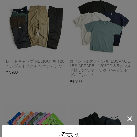
レッドキャップ REDKAP #PT20
ロサンゼルスアパレル LOSANGE
インダストリアル ワークパンツ
LES APPAREL 1203GD 8.5オンス
半袖 バインディング ガーメント
¥
7,700
ダイ Tシャツ
¥
4,990