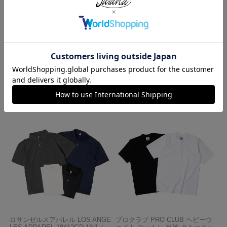
ハバハンク HAV-A-HANK バンダ
ロサンゼルスアパレル LOSANGE
ナ アメリカ製 トラディショナル
LES APPAREL HF02 14オンス ヘ
ペイズリーTHE BANDANNA COM
ビーフリース スウェットショーツ
PANY
¥
5,990
¥
770
ロサンゼルスアパレル LOS ANGE
プロクラブ PRO CLUB ヘビーウ