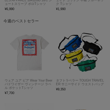
LES APPAREL 18412GD 18/1 シ
ェイト コットン 半袖 クルーネッ
ョートスリーブ ポロTシャツ
ク Tシャツ
¥
6,990
¥
1,990
今週のベストセラー
ウェア ユア ビア Wear Your Beer
タフトラベラー TOUGH TRAVEL
バドワイザー ヴィンテージ ラベ
ER サニーサイド ウエストバッグ
ル ポケットTシャツ
¥
9,350
¥
7,700