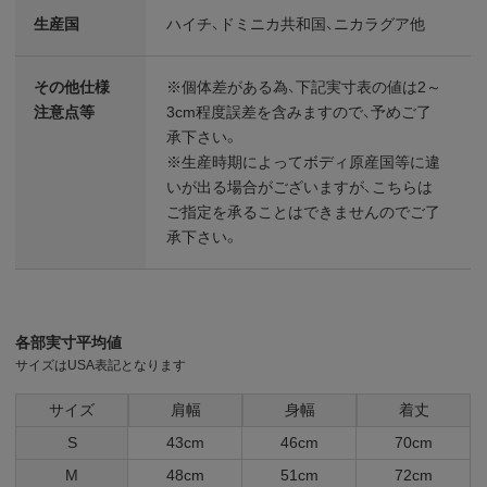
生産国
ハイチ、ドミニカ共和国、ニカラグア他
その他仕様
※個体差がある為、下記実寸表の値は2～
注意点等
3cm程度誤差を含みますので、予めご了
承下さい。
※生産時期によってボディ原産国等に違
いが出る場合がございますが、こちらは
ご指定を承ることはできませんのでご了
承下さい。
各部実寸平均値
サイズはUSA表記となります
サイズ
肩幅
身幅
着丈
S
43cm
46cm
70cm
M
48cm
51cm
72cm