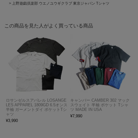
上野遊戯倶楽部 ウエノユウギクラブ 東京ジャパン Tシャツ
この商品を見た人がよく買っている商品
ロサンゼルスアパレル LOSANGE
キャンバー CAMBER 302 マック
LES APPAREL 1809GD 6.5オンス
スウェイト 半袖 ポケット Tシャ
半袖 ガーメントダイ ポケットTシ
ツ MADE IN USA
ャツ
¥
7,990
¥
3,990