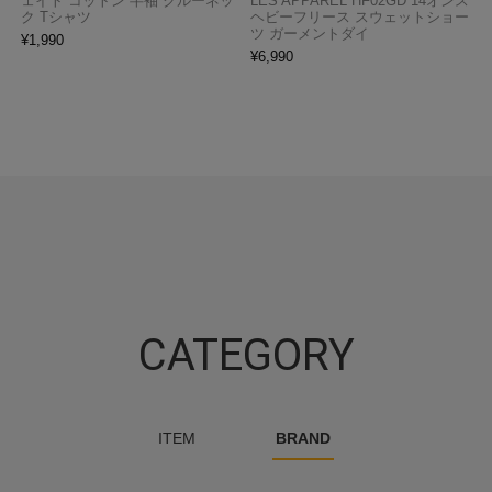
ェイト コットン 半袖 クルーネッ
LES APPAREL HF02GD 14オンス
ク Tシャツ
ヘビーフリース スウェットショー
ツ ガーメントダイ
¥
1,990
¥
6,990
CATEGORY
ITEM
BRAND