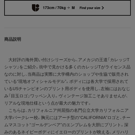
173cm / 70kg
M
Find your size
商品説明
大好評の海外買い付けシリーズから、アメカジの王道「カレッジT
シャツ」をご紹介。街中で見かける多くのカレッジTがライセンス品
なのに対し、当商品は実際に大学構内のショップや生協で販売され
ている“現地オフィシャルモデル”。ボディには各大学で採用されて
いるUSチャンピオンのプリント用ボディを使用し、左袖にはおなじ
み「目玉ロゴ」ワッペン入り。ヴィンテージ加工こそありませんが、
リアルな現地仕様という点が最大の魅力です。
こちらは、カリフォルニア州屈指の名門公立大学カリフォルニア
大学バークレー校。胸元にはアーチ型の“CALIFORNIA”ロゴと、チー
ムマスコット“ゴールデンベア”のエンブレムを大胆にプリント。深
みのあるネイビーボディにイエローのプリントが映える、メリハリ