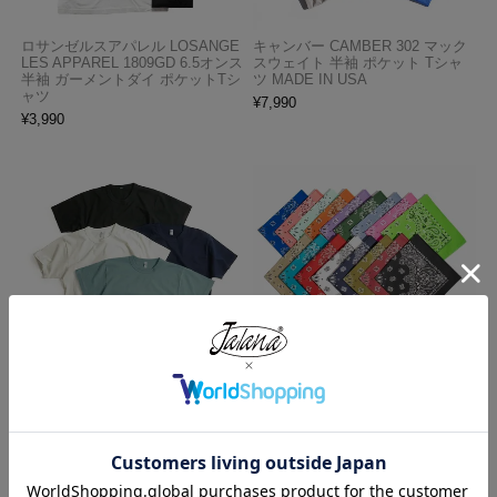
ロサンゼルスアパレル LOSANGE
キャンバー CAMBER 302 マック
LES APPAREL 1809GD 6.5オンス
スウェイト 半袖 ポケット Tシャ
半袖 ガーメントダイ ポケットTシ
ツ MADE IN USA
ャツ
¥
7,990
¥
3,990
ロサンゼルスアパレル LOSANGE
ハバハンク HAV-A-HANK バンダ
LES APPAREL 1203GD 8.5オンス
ナ アメリカ製 トラディショナル
半袖 バインディング ガーメント
ペイズリーTHE BANDANNA COM
ダイ Tシャツ
PANY
¥
4,990
¥
770