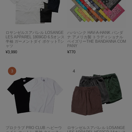
ロサンゼルスアパレル LOSANGE
ハバハンク HAV-A-HANK バンダ
LES APPAREL 1809GD 6.5オンス
ナ アメリカ製 トラディショナル
半袖 ガーメントダイ ポケットTシ
ペイズリーTHE BANDANNA COM
ャツ
PANY
¥
3,990
¥
770
プロクラブ PRO CLUB ヘビーウ
ロサンゼルスアパレル LOSANGE