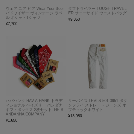
ウェア ユア ビア Wear Your Beer
タフトラベラー TOUGH TRAVEL
バドワイザー ヴィンテージ ラベ
ER サニーサイド ウエストバッグ
ル ポケットTシャツ
¥
9,350
¥
7,700
ハバハンク HAV-A-HANK トラデ
リーバイス LEVI’S 501-0651 ボタ
ィショナル ペイズリー バンダナ
ンフライ ストレート ジーンズ オ
ギフトボックス 2枚セットTHE B
プティックホワイト
ANDANNA COMPANY
¥
13,980
¥
1,650