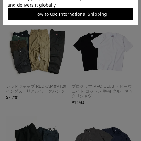
レッドキャップ REDKAP #PT20
プロクラブ PRO CLUB ヘビーウ
インダストリアル ワークパンツ
ェイト コットン 半袖 クルーネッ
ク Tシャツ
¥
7,700
¥
1,990