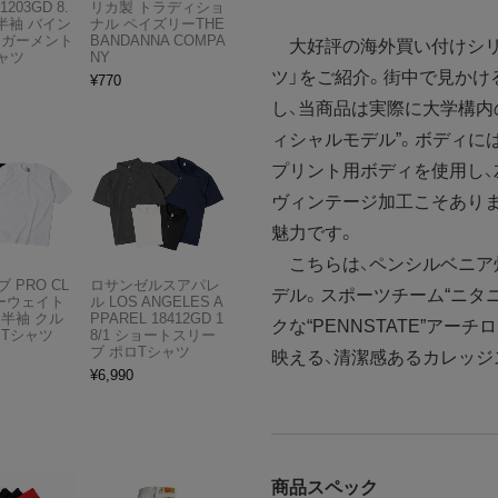
1203GD 8.
リカ製 トラディショ
半袖 バイン
ナル ペイズリーTHE
 ガーメント
BANDANNA COMPA
大好評の海外買い付けシリ
ャツ
NY
ツ」をご紹介。街中で見かけ
¥
770
し、当商品は実際に大学構内
ィシャルモデル”。ボディに
プリント用ボディを使用し、
ヴィンテージ加工こそあり
魅力です。
こちらは、ペンシルベニア
 PRO CL
ロサンゼルスアパレ
デル。スポーツチーム“ニタ
ビーウェイト
ル LOS ANGELES A
 半袖 クル
PPAREL 18412GD 1
クな“PENNSTATE”ア
 Tシャツ
8/1 ショートスリー
ブ ポロTシャツ
映える、清潔感あるカレッジ
¥
6,990
商品スペック