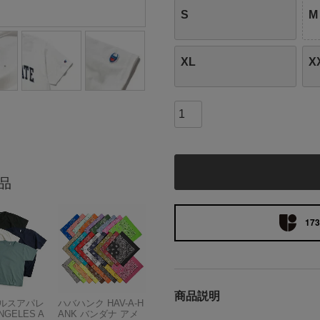
S
M
XL
X
品
173
商品説明
ルスアパレ
ハバハンク HAV-A-H
NGELES A
ANK バンダナ アメ