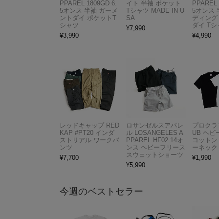
PPAREL 1809GD 6.
イト 半袖 ポケット
PPAREL 
5オンス 半袖 ガーメ
Tシャツ MADE IN U
5オンス 
ントダイ ポケットT
SA
ディング
シャツ
ダイ Tシ
¥
7,990
¥
3,990
¥
4,990
レッドキャップ RED
ロサンゼルスアパレ
プロクラブ
KAP #PT20 インダ
ル LOSANGELES A
UB ヘ
ストリアル ワークパ
PPAREL HF02 14オ
コットン
ンツ
ンス ヘビーフリース
ーネック
スウェットショーツ
¥
7,700
¥
1,990
¥
5,990
今週のベストセラー