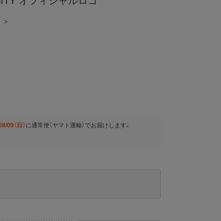
ERSITY オフィシャルロゴ
 ＞
08/09（日）
に
通常便（ヤマト運輸）
でお届けします。