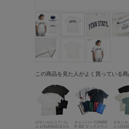
この商品を見た人がよく買っている商
ロサンゼルスアパレ
キャンバー CAMBE
ロサンゼ
ル LOSANGELES A
R 302 マックスウェ
ル LOSA