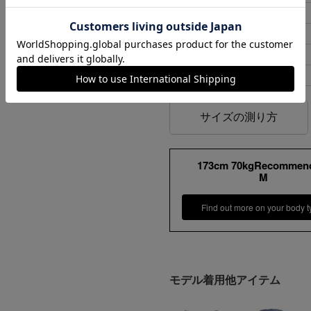
ンプ ロゴ＆ベンチ
M
48cm
¥
5,747
L
53cm
XL
58cm
XXL
63cm
サイズの測り方
173cm 70kgRecommen
M
Find out more on your body t
モデル着用他アイテム