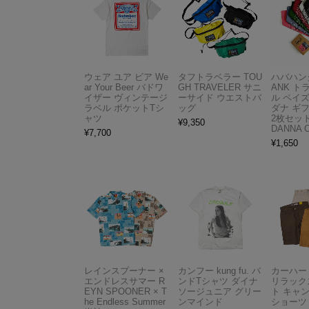
ウェア ユア ビア We
タフトラベラー TOU
ハバハンク
ar Your Beer バドワ
GH TRAVELER サニ
ANK 
イザー ヴィンテージ
ーサイド ウエストバ
ル ペイ
ラベル ポケットTシ
ッグ
ダナ ギ
ャツ
2枚セット
¥
9,350
DANNA 
¥
7,700
¥
1,650
レインスプーナー ×
カンフー kung fu. バ
カーハート 
エンドレスサマー R
ンドTシャツ ダイナ
リラック
EYN SPOONER × T
ソージュニア グリー
ト キャ
he Endless Summer
ンマインド
ショーツ