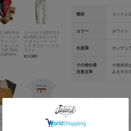
素材
コットン1
カラー
ホワイト
 HAV-A-H
リーバイス LEVI’S 5
トラディショナ
01-0651 ボタンフラ
ズリー バン
イ ストレート ジー
フトボックス
ンズ オプティックホ
生産国
ホンデュ
THE BAN
ワイト
COMPANY
¥
13,980
その他仕様
※個体差が
注意点等
みますの
各部実寸平均値
サイズはUSA表記となります
Carhartt
アメリカンクラシッ
サイズ
肩幅
スドフィッ
クス AMERICAN CL
ンバスワーク
ASSICS ムービーT
S
43cm
シャツ フォレストガ