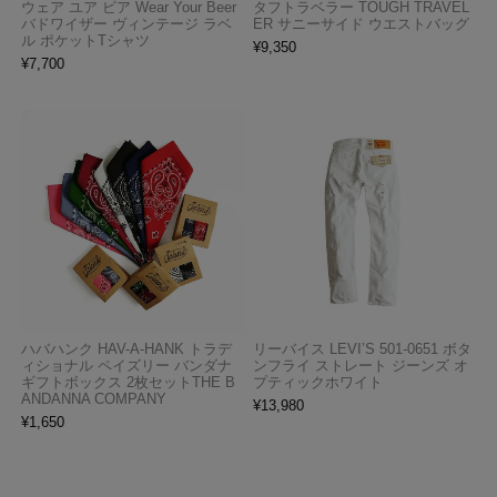
ウェア ユア ビア Wear Your Beer
タフトラベラー TOUGH TRAVEL
バドワイザー ヴィンテージ ラベ
ER サニーサイド ウエストバッグ
ル ポケットTシャツ
¥
9,350
¥
7,700
ハバハンク HAV-A-HANK トラデ
リーバイス LEVI’S 501-0651 ボタ
ィショナル ペイズリー バンダナ
ンフライ ストレート ジーンズ オ
ギフトボックス 2枚セットTHE B
プティックホワイト
ANDANNA COMPANY
¥
13,980
¥
1,650