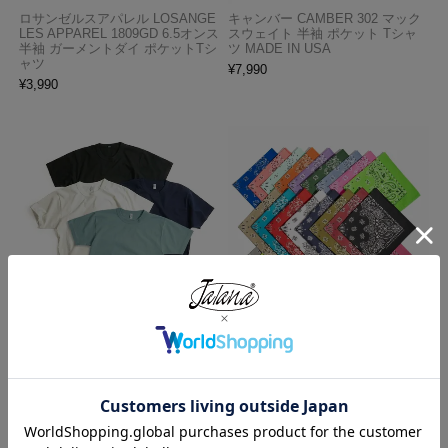
ロサンゼルスアパレル LOSANGE
キャンバー CAMBER 302 マック
LES APPAREL 1809GD 6.5オンス
スウェイト 半袖 ポケット Tシャ
半袖 ガーメントダイ ポケットTシ
ツ MADE IN USA
ャツ
¥
7,990
¥
3,990
ロサンゼルスアパレル LOSANGE
ハバハンク HAV-A-HANK バンダ
LES APPAREL 1203GD 8.5オンス
ナ アメリカ製 トラディショナル
半袖 バインディング ガーメント
ペイズリーTHE BANDANNA COM
ダイ Tシャツ
PANY
¥
4,990
¥
770