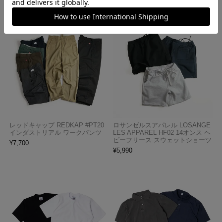
レッドキャップ REDKAP #PT20
ロサンゼルスアパレル LOSANGE
インダストリアル ワークパンツ
LES APPAREL HF02 14オンス ヘ
ビーフリース スウェットショーツ
¥
7,700
¥
5,990