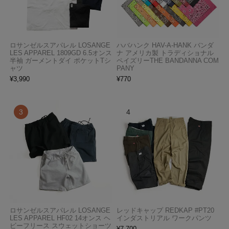
ロサンゼルスアパレル LOSANGE
ハバハンク HAV-A-HANK バンダ
LES APPAREL 1809GD 6.5オンス
ナ アメリカ製 トラディショナル
半袖 ガーメントダイ ポケットTシ
ペイズリーTHE BANDANNA COM
ャツ
PANY
¥
3,990
¥
770
ロサンゼルスアパレル LOSANGE
レッドキャップ REDKAP #PT20
LES APPAREL HF02 14オンス ヘ
インダストリアル ワークパンツ
ビーフリース スウェットショーツ
¥
7,700