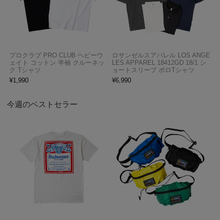
プロクラブ PRO CLUB ヘビーウ
ロサンゼルスアパレル LOS ANGE
ェイト コットン 半袖 クルーネッ
LES APPAREL 18412GD 18/1 シ
ク Tシャツ
ョートスリーブ ポロTシャツ
¥
1,990
¥
6,990
今週のベストセラー