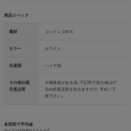
商品スペック
素材
コットン 100％
カラー
ホワイト
生産国
ハイチ他
その他仕様
※個体差がある為、下記実寸表の値は2?
注意点等
3cm程度誤差を含みますので、予めご了
承下さい。
各部実寸平均値
サイズはUSA表記となります