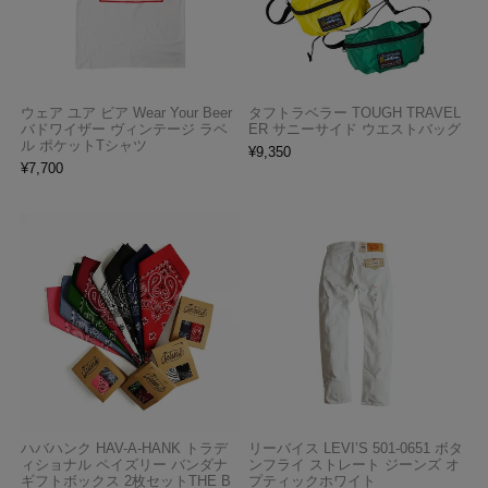
ウェア ユア ビア Wear Your Beer
タフトラベラー TOUGH TRAVEL
バドワイザー ヴィンテージ ラベ
ER サニーサイド ウエストバッグ
ル ポケットTシャツ
¥
9,350
¥
7,700
ハバハンク HAV-A-HANK トラデ
リーバイス LEVI’S 501-0651 ボタ
ィショナル ペイズリー バンダナ
ンフライ ストレート ジーンズ オ
ギフトボックス 2枚セットTHE B
プティックホワイト