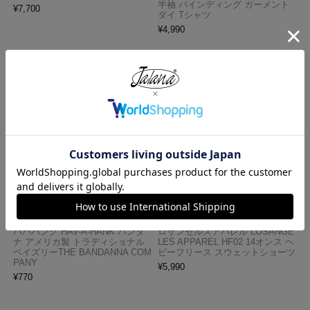
半袖 バインディング ガーメント
¥
7,700
ダイ Tシャツ
¥
4,990
ハバハンク HAV-A-HANK バンダ
ロサンゼルスアパレル LOSANGE
ナ アメリカ製 トラディショナル
LES APPAREL HF02 14オンス ヘ
ペイズリーTHE BANDANNA COM
ビーフリース スウェットショーツ
PANY
¥
5,990
¥
770