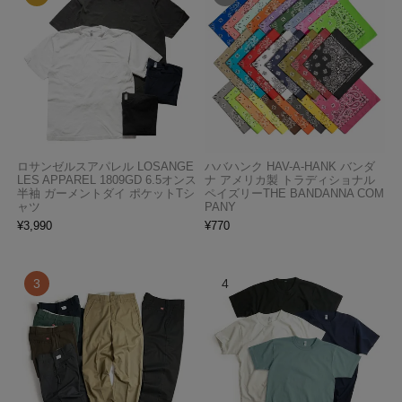
ロサンゼルスアパレル LOSANGE
ハバハンク HAV-A-HANK バンダ
LES APPAREL 1809GD 6.5オンス
ナ アメリカ製 トラディショナル
半袖 ガーメントダイ ポケットTシ
ペイズリーTHE BANDANNA COM
ャツ
PANY
¥
3,990
¥
770