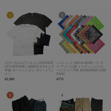
ロサンゼルスアパレル LOSANGE
ハバハンク HAV-A-HANK バンダ
LES APPAREL 1809GD 6.5オンス
ナ アメリカ製 トラディショナル
半袖 ガーメントダイ ポケットTシ
ペイズリーTHE BANDANNA COM
ャツ
PANY
¥
3,990
¥
770