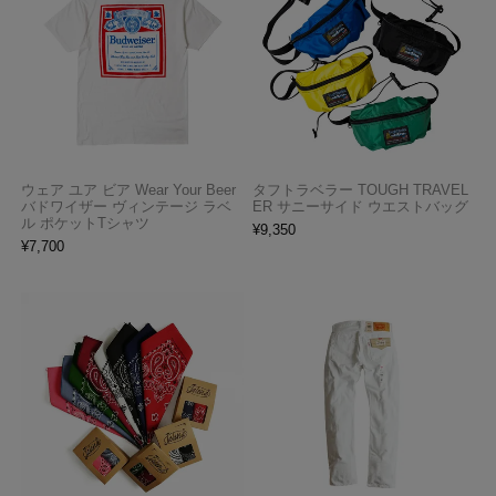
ウェア ユア ビア Wear Your Beer
タフトラベラー TOUGH TRAVEL
バドワイザー ヴィンテージ ラベ
ER サニーサイド ウエストバッグ
ル ポケットTシャツ
¥
9,350
¥
7,700