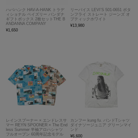
ハバハンク HAV-A-HANK トラデ
リーバイス LEVI’S 501-0651 ボタ
ィショナル ペイズリー バンダナ
ンフライ ストレート ジーンズ オ
ギフトボックス 2枚セットTHE B
プティックホワイト
ANDANNA COMPANY
¥
13,980
¥
1,650
レインスプーナー × エンドレスサ
カンフー kung fu. バンドTシャツ
マー REYN SPOONER × The End
ダイナソージュニア グリーンマイ
less Summer 半袖アロハシャツ
ンド
フルオープン 60周年記念モデル
¥
6,600