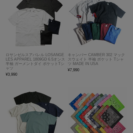
ロサンゼルスアパレル LOSANGE
キャンバー CAMBER 302 マック
LES APPAREL 1809GD 6.5オンス
スウェイト 半袖 ポケット Tシャ
半袖 ガーメントダイ ポケットTシ
ツ MADE IN USA
ャツ
¥
7,990
¥
3,990