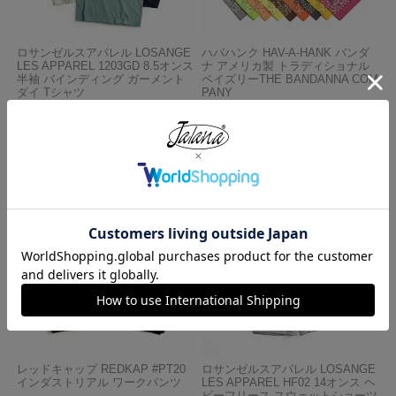
ロサンゼルスアパレル LOSANGE
ハバハンク HAV-A-HANK バンダ
LES APPAREL 1203GD 8.5オンス
ナ アメリカ製 トラディショナル
半袖 バインディング ガーメント
ペイズリーTHE BANDANNA COM
ダイ Tシャツ
PANY
¥
4,990
¥
770
レッドキャップ REDKAP #PT20
ロサンゼルスアパレル LOSANGE
インダストリアル ワークパンツ
LES APPAREL HF02 14オンス ヘ
ビーフリース スウェットショーツ