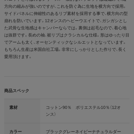
方向の縮みが強いのですが、これを防ぐ為に生地を横方向で採用。
サイドパネルに伸縮性のあるリブ素材を採用する事で、横方向の型
崩れを防いでいます。12オンスのヘビーウエイトで、ガシガシとし
た武骨な生地感はキャンバーならでは。裏側は起毛なので、着心地
は抜群です。長めの袖、裾リブはクラシカルな仕様。形はゆったり目
でアームも太く、オーセンティックなシルエットとなっています。
もちろん生産は米国自社工場。非常にしっかりとした作りで、長く
愛用頂けます。
商品スペック
素材
コットン90％ ポリエステル10％（12オ
ンス）
カラー
ブラックグレーネイビーナチュラルダー