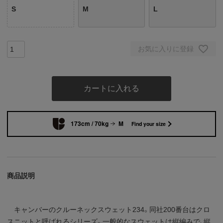
S
M
L
お気に入りに登録
カートに入れる
173cm / 70kg
M
Find your size
商品説明
キャンバーのクルーネックスウェット234。同社200番台はクロ
スニットと呼ばれるシリーズ。一般的なスウェットは縦編みで、縦