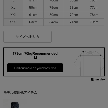
L
57cm
70cm
68cm
76cm
XL
59cm
75cm
69cm
77cm
XXL
61cm
80cm
70cm
78cm
XXXL
63cm
84cm
71cm
79cm
サイズの測り方
173cm 70kgRecommended
M
Find out more on your body type
モデル着用他アイテム