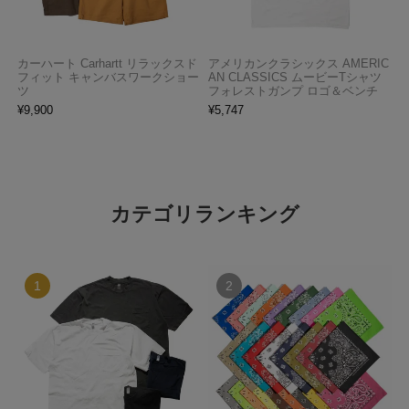
カーハート Carhartt リラックスド
アメリカンクラシックス AMERIC
フィット キャンバスワークショー
AN CLASSICS ムービーTシャツ
ツ
フォレストガンプ ロゴ＆ベンチ
¥
9,900
¥
5,747
カテゴリランキング