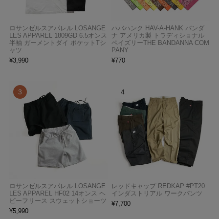
ロサンゼルスアパレル LOSANGE
ハバハンク HAV-A-HANK バンダ
LES APPAREL 1809GD 6.5オンス
ナ アメリカ製 トラディショナル
半袖 ガーメントダイ ポケットTシ
ペイズリーTHE BANDANNA COM
ャツ
PANY
¥
3,990
¥
770
ロサンゼルスアパレル LOSANGE
レッドキャップ REDKAP #PT20
LES APPAREL HF02 14オンス ヘ
インダストリアル ワークパンツ
ビーフリース スウェットショーツ
¥
7,700
¥
5,990