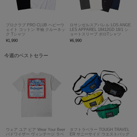
プロクラブ PRO CLUB ヘビーウ
ロサンゼルスアパレル LOS ANGE
ェイト コットン 半袖 クルーネッ
LES APPAREL 18412GD 18/1 シ
ク Tシャツ
ョートスリーブ ポロTシャツ
¥
1,990
¥
6,990
今週のベストセラー
ウェア ユア ビア Wear Your Beer
タフトラベラー TOUGH TRAVEL
バドワイザー ヴィンテージ ラベ
ER サニーサイド ウエストバッグ