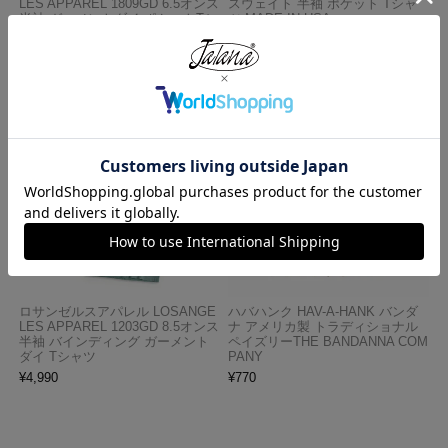
LES APPAREL 1809GD 6.5オンス
スウェイト 半袖 ポケット Tシャ
半袖 ガーメントダイ ポケットTシ
ツ MADE IN USA
ャツ
¥
7,990
¥
3,990
ロサンゼルスアパレル LOSANGE
ハバハンク HAV-A-HANK バンダ
LES APPAREL 1203GD 8.5オンス
ナ アメリカ製 トラディショナル
半袖 バインディング ガーメント
ペイズリーTHE BANDANNA COM
ダイ Tシャツ
PANY
¥
4,990
¥
770