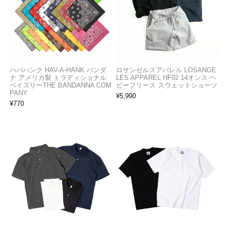
ハバハンク HAV-A-HANK バンダ
ロサンゼルスアパレル LOSANGE
ナ アメリカ製 トラディショナル
LES APPAREL HF02 14オンス ヘ
ペイズリーTHE BANDANNA COM
ビーフリース スウェットショーツ
PANY
¥
5,990
¥
770