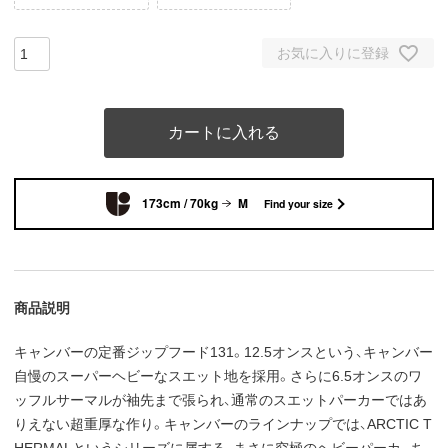
お気に入りに登録
カートに入れる
173cm / 70kg
M
Find your size
商品説明
キャンバーの定番ジップフード131。12.5オンスという、キャンバー
自慢のスーパーヘビーなスエット地を採用。さらに6.5オンスのワ
ッフルサーマルが袖先まで張られ、通常のスエットパーカーではあ
りえない超重厚な作り。キャンバーのラインナップでは、ARCTIC T
HERMALというシリーズに属する、まさに究極のヘビーパーカ。ち