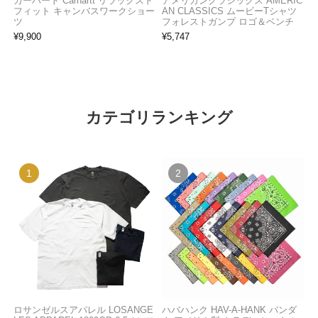
カーハート Carhartt リラックスド
アメリカンクラシックス AMERIC
フィット キャンバスワークショー
AN CLASSICS ムービーTシャツ
ツ
フォレストガンプ ロゴ＆ベンチ
¥
9,900
¥
5,747
カテゴリランキング
ロサンゼルスアパレル LOSANGE
ハバハンク HAV-A-HANK バンダ