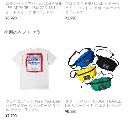
ロサンゼルスアパレル LOS ANGE
プロクラブ PRO CLUB ヘビーウ
LES APPAREL 18412GD 18/1 シ
ェイト コットン 半袖 クルーネッ
ョートスリーブ ポロTシャツ
ク Tシャツ
¥
6,990
¥
1,990
今週のベストセラー
ウェア ユア ビア Wear Your Beer
タフトラベラー TOUGH TRAVEL
バドワイザー ヴィンテージ ラベ
ER サニーサイド ウエストバッグ
ル ポケットTシャツ
¥
9,350
¥
7,700