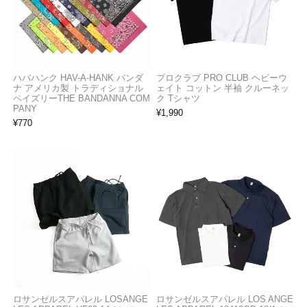
ハバハンク HAV-A-HANK バンダ
プロクラブ PRO CLUB ヘビーウ
ナ アメリカ製 トラディショナル
ェイト コットン 半袖 クルーネッ
ペイズリーTHE BANDANNA COM
ク Tシャツ
PANY
¥
1,990
¥
770
ロサンゼルスアパレル LOSANGE
ロサンゼルスアパレル LOS ANGE