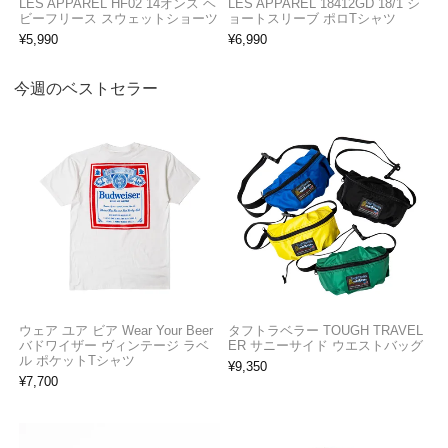
LES APPAREL HF02 14オンス ヘ
LES APPAREL 18412GD 18/1 シ
ビーフリース スウェットショーツ
ョートスリーブ ポロTシャツ
¥
5,990
¥
6,990
今週のベストセラー
ウェア ユア ビア Wear Your Beer
タフトラベラー TOUGH TRAVEL
バドワイザー ヴィンテージ ラベ
ER サニーサイド ウエストバッグ
ル ポケットTシャツ
¥
9,350
¥
7,700