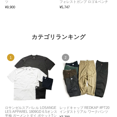
ツ
フォレストガンプ ロゴ＆ベンチ
¥
9,900
¥
5,747
カテゴリランキング
ロサンゼルスアパレル LOSANGE
レッドキャップ REDKAP #PT20
LES APPAREL 1809GD 6.5オンス
インダストリアル ワークパンツ
半袖 ガーメントダイ ポケットTシ