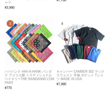
¥
7,700
ャツ
¥
3,990
ハバハンク HAV-A-HANK バンダ
キャンバー CAMBER 302 マック
ナ アメリカ製 トラディショナル
スウェイト 半袖 ポケット Tシャ
ペイズリーTHE BANDANNA COM
ツ MADE IN USA
PANY
¥
7,990
¥
770