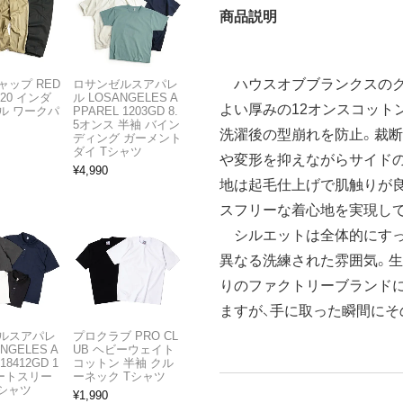
商品説明
ハウスオブブランクスのクル
ャップ RED
ロサンゼルスアパレ
T20 インダ
ル LOSANGELES A
よい厚みの12オンスコット
ル ワークパ
PPAREL 1203GD 8.
5オンス 半袖 バイン
洗濯後の型崩れを防止。裁断
ディング ガーメント
ダイ Tシャツ
や変形を抑えながらサイドの
¥
4,990
地は起毛仕上げで肌触りが良
スフリーな着心地を実現し
シルエットは全体的にすっ
異なる洗練された雰囲気。
りのファクトリーブランド
ますが、手に取った瞬間にそ
ルスアパレ
プロクラブ PRO CL
ANGELES A
UB ヘビーウェイト
18412GD 1
コットン 半袖 クル
ョートスリー
ーネック Tシャツ
Tシャツ
¥
1,990