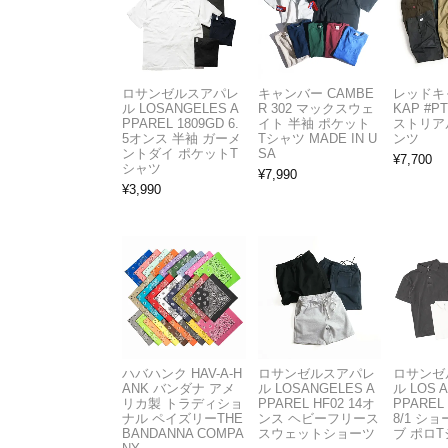
ロサンゼルスアパレ
キャンバー CAMBE
レッドキ
ル LOSANGELES A
R 302 マックスウェ
KAP #P
PPAREL 1809GD 6.
イト 半袖 ポケット
ストリア
5オンス 半袖 ガーメ
Tシャツ MADE IN U
ンツ
ントダイ ポケットT
SA
¥
7,700
シャツ
¥
7,990
¥
3,990
ハバハンク HAV-A-H
ロサンゼルスアパレ
ロサンゼ
ANK バンダナ アメ
ル LOSANGELES A
ル LOS 
リカ製 トラディショ
PPAREL HF02 14オ
PPAREL 
ナル ペイズリーTHE
ンス ヘビーフリース
8/1 シ
BANDANNA COMPA
スウェットショーツ
ブ ポロ