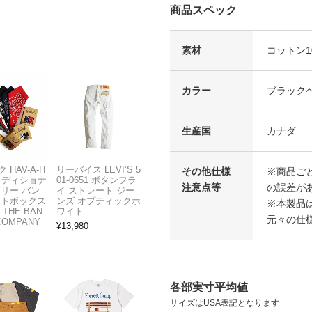
商品スペック
素材
コットン10
カラー
ブラック
生産国
カナダ
 HAV-A-H
リーバイス LEVI’S 5
その他仕様
※商品ごと
トラディショナ
01-0651 ボタンフラ
注意点等
の誤差が
ズリー バン
イ ストレート ジー
フトボックス
ンズ オプティックホ
※本製品
THE BAN
ワイト
元々の仕
COMPANY
¥
13,980
各部実寸平均値
サイズはUSA表記となります