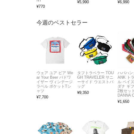
NY
¥
5,990
¥
6,990
¥
770
今週のベストセラー
ウェア ユア ビア We
タフトラベラー TOU
ハバハンク
ar Your Beer バドワ
GH TRAVELER サニ
ANK 
イザー ヴィンテージ
ーサイド ウエストバ
ル ペイ
ラベル ポケットTシ
ッグ
ダナ ギ
ャツ
2枚セット
¥
9,350
DANNA 
¥
7,700
¥
1,650