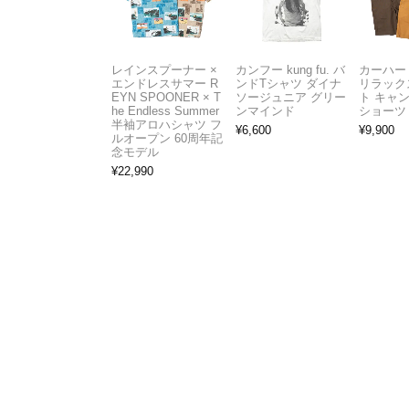
レインスプーナー ×
カンフー kung fu. バ
カーハート 
エンドレスサマー R
ンドTシャツ ダイナ
リラック
EYN SPOONER × T
ソージュニア グリー
ト キャ
he Endless Summer
ンマインド
ショーツ
半袖アロハシャツ フ
¥
6,600
¥
9,900
ルオープン 60周年記
念モデル
¥
22,990