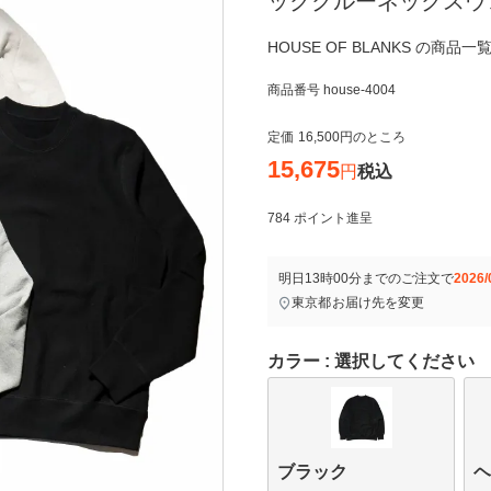
ッククルーネックスウ
HOUSE OF BLANKS の商品一
商品番号
house-4004
定価
16,500
のところ
15,675
税込
784
ポイント進呈
明日
13時00分
までのご注文で
2026/
東京都
お届け先を変更
カラー
選択してください
ブラック