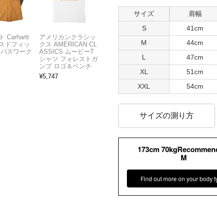
サイズ
肩幅
S
41cm
Carhartt
アメリカンクラシッ
M
44cm
スドフィッ
クス AMERICAN CL
ンバスワーク
ASSICS ムービーT
L
47cm
シャツ フォレストガ
ンプ ロゴ＆ベンチ
XL
51cm
¥
5,747
XXL
54cm
サイズの測り方
173cm 70kgRecommen
M
Find out more on your body t