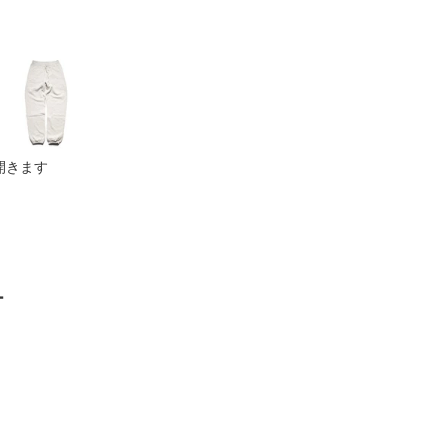
開きます
ー