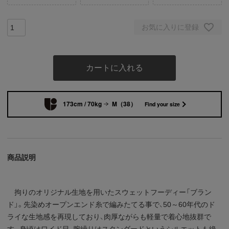
お気に入りに登録
カートに入れる
173cm / 70kg
M（38）
Find your size
商品説明
拘りのオリジナル生地を用いたスウェットフーディー「ブラン
ド」。先染めオープンエンド糸で編みたてる事で、50～60年代のド
ライな生地感を再現しており、肉厚ながらも軽量で着心地抜群で
す。身頃はワイド目、腕繰りはスタンダードというシルエットも絶