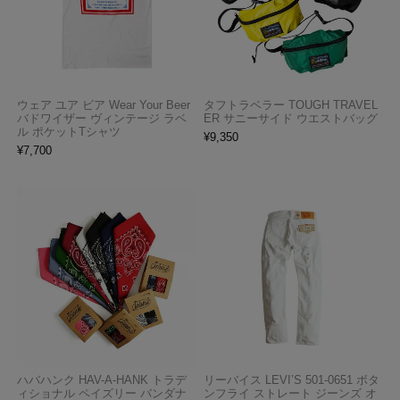
ウェア ユア ビア Wear Your Beer
タフトラベラー TOUGH TRAVEL
バドワイザー ヴィンテージ ラベ
ER サニーサイド ウエストバッグ
ル ポケットTシャツ
¥
9,350
¥
7,700
ハバハンク HAV-A-HANK トラデ
リーバイス LEVI’S 501-0651 ボタ
ィショナル ペイズリー バンダナ
ンフライ ストレート ジーンズ オ