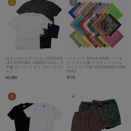
ロサンゼルスアパレル LOSANGE
ハバハンク HAV-A-HANK バンダ
LES APPAREL 1809GD 6.5オンス
ナ アメリカ製 トラディショナル
半袖 ガーメントダイ ポケットTシ
ペイズリーTHE BANDANNA COM
ャツ
PANY
¥
3,990
¥
770