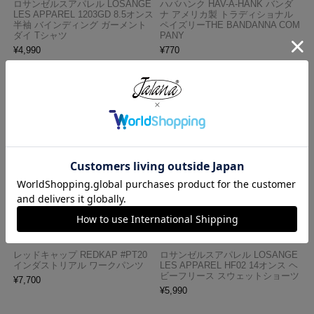
ロサンゼルスアパレル LOSANGE
ハバハンク HAV-A-HANK バンダ
LES APPAREL 1203GD 8.5オンス
ナ アメリカ製 トラディショナル
半袖 バインディング ガーメント
ペイズリーTHE BANDANNA COM
ダイ Tシャツ
PANY
¥
4,990
¥
770
レッドキャップ REDKAP #PT20
ロサンゼルスアパレル LOSANGE
インダストリアル ワークパンツ
LES APPAREL HF02 14オンス ヘ
ビーフリース スウェットショーツ
¥
7,700
¥
5,990