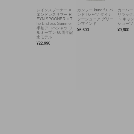
レインスプーナー ×
カンフー kung fu. バ
カーハート 
エンドレスサマー R
ンドTシャツ ダイナ
リラック
EYN SPOONER × T
ソージュニア グリー
ト キャ
he Endless Summer
ンマインド
ショーツ
半袖アロハシャツ フ
¥
6,600
¥
9,900
ルオープン 60周年記
念モデル
¥
22,990