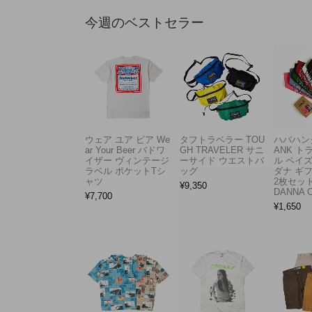
今週のベストセラー
ウェア ユア ビア We
タフトラベラー TOU
ハバハンク
ar Your Beer バドワ
GH TRAVELER サニ
ANK 
イザー ヴィンテージ
ーサイド ウエストバ
ル ペイ
ラベル ポケットTシ
ッグ
ダナ ギ
ャツ
2枚セット
¥
9,350
DANNA 
¥
7,700
¥
1,650