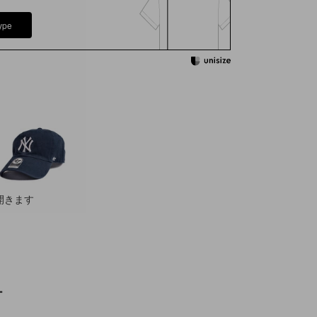
ype
開きます
ー