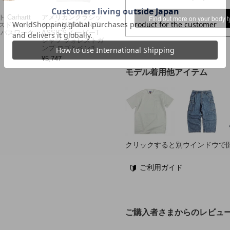
Carhartt
アメリカンクラシッ
Find out more on your body t
スドフィッ
クス AMERICAN CL
ンバスワーク
ASSICS ムービーT
シャツ フォレストガ
ンプ ロゴ＆ベンチ
¥
5,747
モデル着用他アイテム
クリックすると別ウインドウで
ご利用ガイド
ご購入者さまからのレビュ