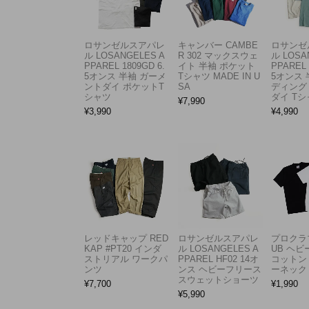
ロサンゼルスアパレ
キャンバー CAMBE
ロサンゼ
ル LOSANGELES A
R 302 マックスウェ
ル LOSA
PPAREL 1809GD 6.
イト 半袖 ポケット
PPAREL 
5オンス 半袖 ガーメ
Tシャツ MADE IN U
5オンス 
ントダイ ポケットT
SA
ディング
シャツ
ダイ Tシ
¥
7,990
¥
3,990
¥
4,990
レッドキャップ RED
ロサンゼルスアパレ
プロクラブ
KAP #PT20 インダ
ル LOSANGELES A
UB ヘ
ストリアル ワークパ
PPAREL HF02 14オ
コットン
ンツ
ンス ヘビーフリース
ーネック
スウェットショーツ
¥
7,700
¥
1,990
¥
5,990