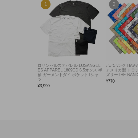
ロサンゼルスアパレル LOSANGEL
ハバハンク HAV-
ES APPAREL 1809GD 6.5オンス 半
アメリカ製 トラ
袖 ガーメントダイ ポケットTシャ
ズリーTHE BAND
ツ
¥
770
¥
3,990