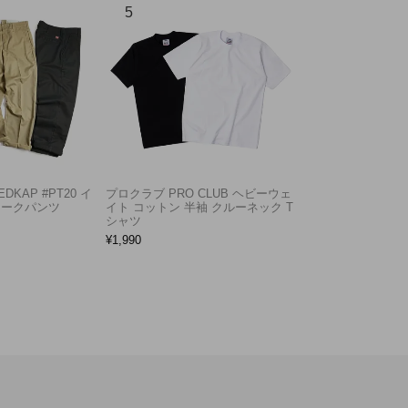
KAP #PT20 イ
プロクラブ PRO CLUB ヘビーウェ
ワークパンツ
イト コットン 半袖 クルーネック T
シャツ
¥
1,990