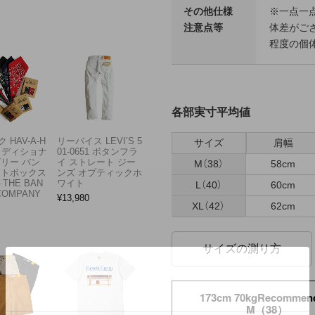
その他仕様
※一点一
注意点等
体差がござ
程度の個
各部実寸平均値
 HAV-A-H
リーバイス LEVI’S 5
サイズ
肩幅
トラディショナ
01-0651 ボタンフラ
ズリー バン
イ ストレート ジー
M（38）
58cm
フトボックス
ンズ オプティックホ
THE BAN
ワイト
L（40）
60cm
COMPANY
¥
13,980
XL（42）
62cm
サイズの測り方
173cm 70kgRecommen
M（38）