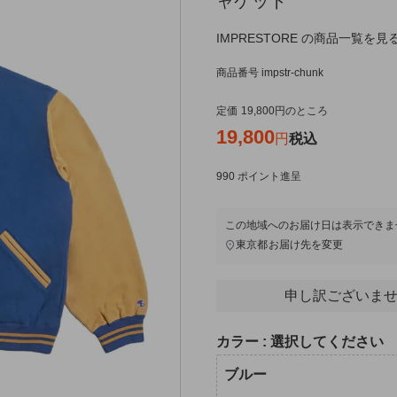
ャケット
IMPRESTORE の商品一覧を見
商品番号
impstr-chunk
定価
19,800
のところ
19,800
税込
990
ポイント進呈
この地域へのお届け日は表示できま
東京都
お届け先を変更
申し訳ございませ
カラー
選択してください
ブルー