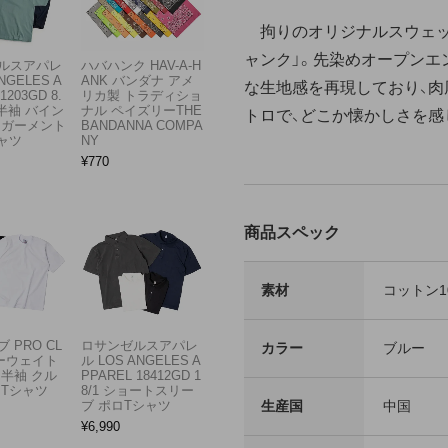
拘りのオリジナルスウェッ
ャンク」。先染めオープンエ
ルスアパレ
ハバハンク HAV-A-H
NGELES A
ANK バンダナ アメ
な生地感を再現しており、肉
1203GD 8.
リカ製 トラディショ
半袖 バイン
ナル ペイズリーTHE
トロで、どこか懐かしさを感
 ガーメント
BANDANNA COMPA
ャツ
NY
¥
770
商品スペック
素材
コットン1
 PRO CL
ロサンゼルスアパレ
カラー
ブルー
ビーウェイト
ル LOS ANGELES A
 半袖 クル
PPAREL 18412GD 1
 Tシャツ
8/1 ショートスリー
生産国
中国
ブ ポロTシャツ
¥
6,990