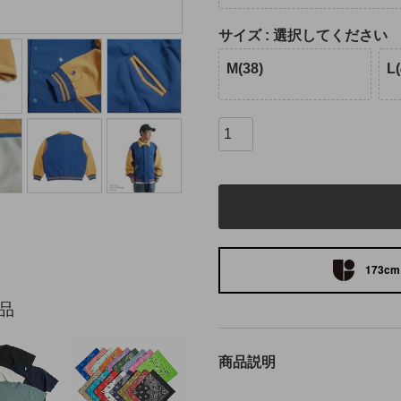
サイズ
選択してください
M(38)
L(
173cm 
品
商品説明