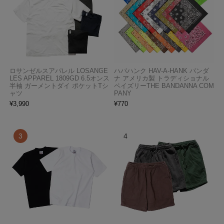
ロサンゼルスアパレル LOSANGE
ハバハンク HAV-A-HANK バンダ
LES APPAREL 1809GD 6.5オンス
ナ アメリカ製 トラディショナル
半袖 ガーメントダイ ポケットTシ
ペイズリーTHE BANDANNA COM
ャツ
PANY
¥
3,990
¥
770