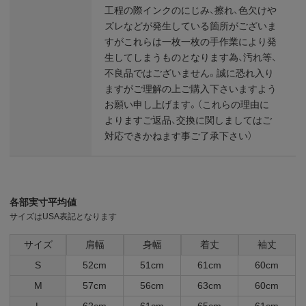
工程の際インクのにじみ、擦れ、色欠けや
ズレなどが発生している箇所がございま
すがこれらは一枚一枚の手作業により発
生してしまうものとなります為、汚れ等、
不良品ではございません。誠に恐れ入り
ますがご理解の上ご購入下さいますよう
お願い申し上げます。（これらの理由に
よりますご返品、交換に関しましてはご
対応できかねます事ご了承下さい）
各部実寸平均値
サイズはUSA表記となります
サイズ
肩幅
身幅
着丈
袖丈
S
52cm
51cm
61cm
60cm
M
57cm
56cm
63cm
60cm
L
62cm
61cm
65cm
61cm