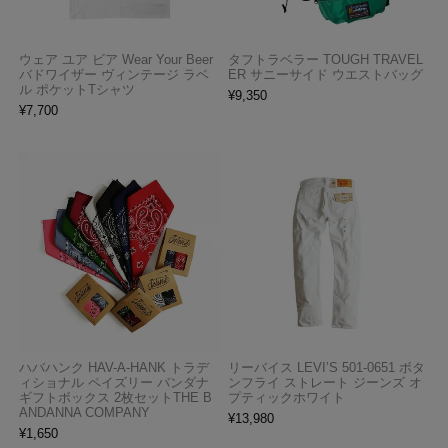
ウェア ユア ビア Wear Your Beer
タフトラベラー TOUGH TRAVEL
バドワイザー ヴィンテージ ラベ
ER サニーサイド ウエストバッグ
ル ポケットTシャツ
¥
9,350
¥
7,700
ハバハンク HAV-A-HANK トラデ
リーバイス LEVI’S 501-0651 ボタ
ィショナル ペイズリー バンダナ
ンフライ ストレート ジーンズ オ
ギフトボックス 2枚セットTHE B
プティックホワイト
ANDANNA COMPANY
¥
13,980
¥
1,650