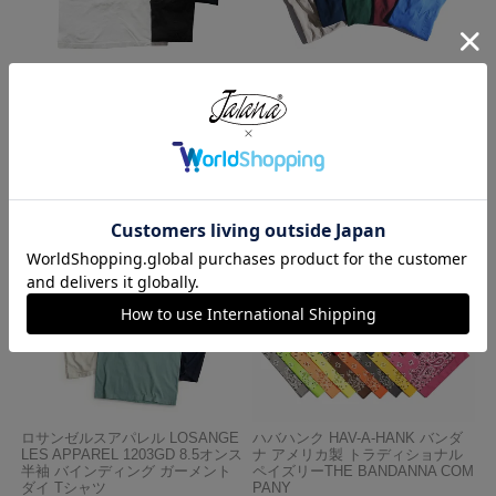
ロサンゼルスアパレル LOSANGE
キャンバー CAMBER 302 マック
LES APPAREL 1809GD 6.5オンス
スウェイト 半袖 ポケット Tシャ
半袖 ガーメントダイ ポケットTシ
ツ MADE IN USA
ャツ
¥
7,990
¥
3,990
ロサンゼルスアパレル LOSANGE
ハバハンク HAV-A-HANK バンダ
LES APPAREL 1203GD 8.5オンス
ナ アメリカ製 トラディショナル
半袖 バインディング ガーメント
ペイズリーTHE BANDANNA COM
ダイ Tシャツ
PANY