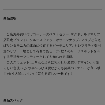
商品説明
当店海外買い付けコーナーのベストセラー、マクドナルドマリブ
店限定プリントにクルースウェットがラインナップ。マリブと言え
ばサンタモニカの北西に位置するビーチエリア。セレブリティ御用
達のリゾート地として有名である一方、数々のサーフスポットを有
する元祖サーフシティーとしても知られる場所。
このスウェットは、そんな場所に相応しい波乗りデザイン。可愛
らしい色使いと、ややへっぴり腰ながらも笑顔のドナルドが良い感
じ♪会う人皆にいじって貰える嬉しい一枚です！
商品スペック