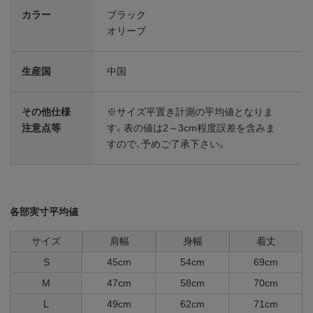
カラー
ブラック
オリーブ
生産国
中国
その他仕様
※サイズ平置き計測の平均値となりま
注意点等
す。表の値は2～3cm程度誤差を含みま
すので、予めご了承下さい。
各部実寸平均値
サイズ
肩幅
身幅
着丈
S
45cm
54cm
69cm
M
47cm
58cm
70cm
L
49cm
62cm
71cm