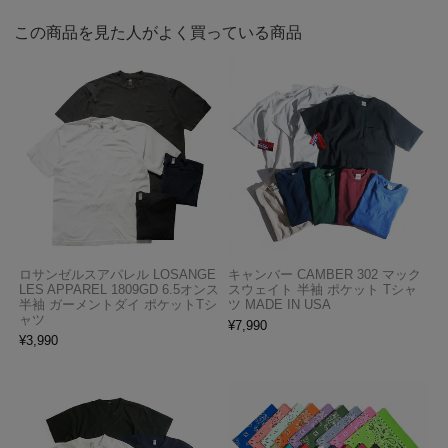
この商品を見た人がよく買っている商品
ロサンゼルスアパレル LOSANGE
キャンバー CAMBER 302 マック
LES APPAREL 1809GD 6.5オンス
スウェイト 半袖 ポケット Tシャ
半袖 ガーメントダイ ポケットTシ
ツ MADE IN USA
ャツ
¥
7,990
¥
3,990