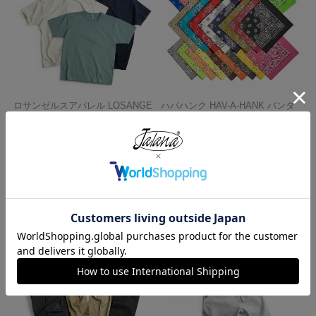
ロサンゼルスアパレル LOSANGE
ハバハンク HAV-A-HANK バンダ
LES APPAREL 1203GD 8.5オンス
ナ アメリカ製 トラディショナル
半袖 バインディング ガーメント
ペイズリーTHE BANDANNA COM
ダイ Tシャツ
PANY
¥
4,990
¥
770