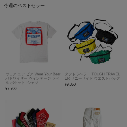
今週のベストセラー
ウェア ユア ビア Wear Your Beer
タフトラベラー TOUGH TRAVEL
バドワイザー ヴィンテージ ラベ
ER サニーサイド ウエストバッグ
ル ポケットTシャツ
¥
9,350
¥
7,700