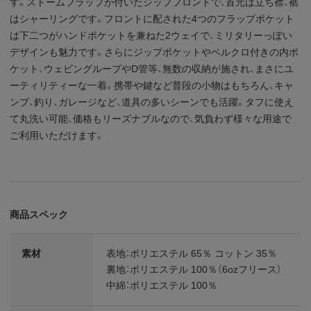
す。ストームフラップが付いたジップフロントで、首元は立ち襟、裾
はシャーリングです。フロントに配された4つのフラップポケット
は下二つがハンドポケットを兼ねた2ウェイで、ミリタリーっぽい
デザインも魅力です。さらにジップポケットやベルクロ付きの内ポ
ケット、ウェビングループやD管等、無数の収納が施され、まさにユ
ーティリティーな一着。携帯や鍵など普段の小物はもちろん、キャ
ンプ、釣り、ガレージなど、道具の多いシーンでも活躍。タフに使え
て丸洗い可能、価格もリーズナブルなので、気負わず様々な用途で
ご利用いただけます。
商品スペック
素材
表地：ポリエステル 65％ コットン 35％
裏地：ポリエステル 100％（6ozフリース）
中綿：ポリエステル 100％