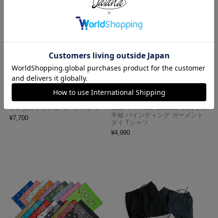
レッドキャップ REDKAP #PT20
ロサンゼルスアパレル LOSANGE
インダストリアル ワークパンツ
LES APPAREL 1203GD 8.5オンス
半袖 バインディング ガーメント
¥
7,700
ダイ Tシャツ
¥
4,990