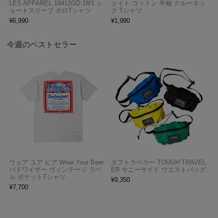
LES APPAREL 18412GD 18/1 シ
ェイト コットン 半袖 クルーネッ
ョートスリーブ ポロTシャツ
ク Tシャツ
¥
6,990
¥
1,990
今週のベストセラー
ウェア ユア ビア Wear Your Beer
タフトラベラー TOUGH TRAVEL
バドワイザー ヴィンテージ ラベ
ER サニーサイド ウエストバッグ
ル ポケットTシャツ
¥
9,350
¥
7,700