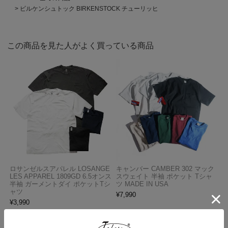
ビルケンシュトック BIRKENSTOCK チューリッヒ
この商品を見た人がよく買っている商品
ロサンゼルスアパレル LOSANGE
キャンバー CAMBER 302 マック
LES APPAREL 1809GD 6.5オンス
スウェイト 半袖 ポケット Tシャ
半袖 ガーメントダイ ポケットTシ
ツ MADE IN USA
ャツ
¥
7,990
¥
3,990