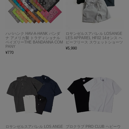
ハバハンク HAV-A-HANK バンダ
ロサンゼルスアパレル LOSANGE
ナ アメリカ製 トラディショナル
LES APPAREL HF02 14オンス ヘ
ペイズリーTHE BANDANNA COM
ビーフリース スウェットショーツ
PANY
¥
5,990
¥
770
ロサンゼルスアパレル LOS ANGE
プロクラブ PRO CLUB ヘビーウ