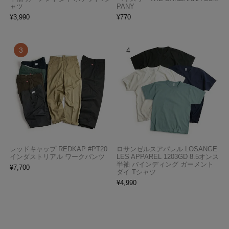
ャツ
PANY
¥
3,990
¥
770
レッドキャップ REDKAP #PT20
ロサンゼルスアパレル LOSANGE
インダストリアル ワークパンツ
LES APPAREL 1203GD 8.5オンス
半袖 バインディング ガーメント
¥
7,700
ダイ Tシャツ
¥
4,990