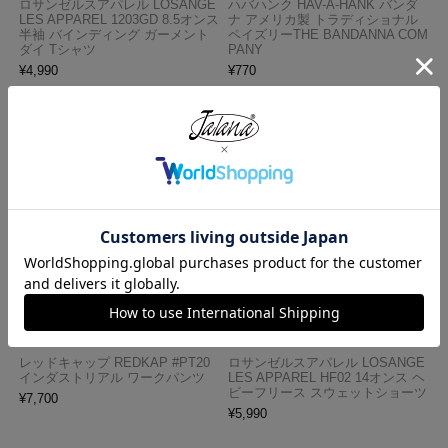
ロサンゼルスアパレル LOSANGE
ハバハンク HAV-A-HANK バンダ
LES APPAREL 1203GD 8.5オンス
ナ アメリカ製 トラディショナル
半袖 バインディング ガーメント
ペイズリーTHE BANDANNA COM
ダイ Tシャツ
PANY
¥
4,990
¥
770
レッドキャップ REDKAP #PT20
ロサンゼルスアパレル LOSANGE
インダストリアル ワークパンツ
LES APPAREL HF02 14オンス ヘ
ビーフリース スウェットショーツ
¥
7,700
¥
5,990