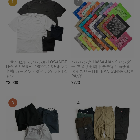
ロサンゼルスアパレル LOSANGE
ハバハンク HAV-A-HANK バンダ
LES APPAREL 1809GD 6.5オンス
ナ アメリカ製 トラディショナル
半袖 ガーメントダイ ポケットTシ
ペイズリーTHE BANDANNA COM
ャツ
PANY
¥
3,990
¥
770