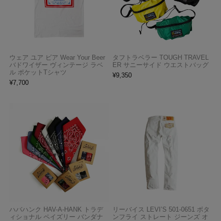
ウェア ユア ビア Wear Your Beer
タフトラベラー TOUGH TRAVEL
バドワイザー ヴィンテージ ラベ
ER サニーサイド ウエストバッグ
ル ポケットTシャツ
¥
9,350
¥
7,700
ハバハンク HAV-A-HANK トラデ
リーバイス LEVI’S 501-0651 ボタ
ィショナル ペイズリー バンダナ
ンフライ ストレート ジーンズ オ