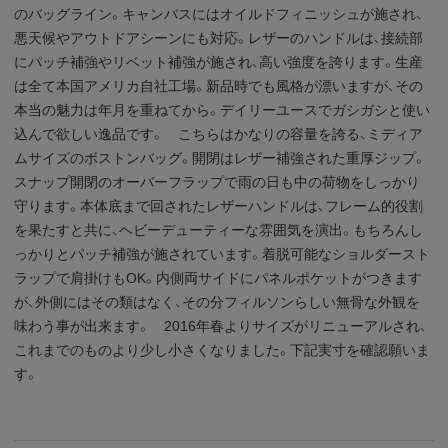
のバッグライン。キャンバスにはオイルドフィニッシュが施され、
悪天候やアウトドアシーンにも対応。レザーのハンドルは、接続部
にパッチ補強やリベット補強が施され、高い強度を誇ります。生産
は全て本国アメリカ自社工場。新品時でも風格が漂いますが、その
本当の魅力は年月を重ねてから。デイリーユースでガシガシと使い
込んで欲しい逸品です。 こちらはかなりの容量を誇る、ミディア
ムサイズのボストンバッグ。開閉はレザー補強された重厚ジップ。
スナップ開閉のオーバーフラップで雨の日も中の荷物をしっかり
守ります。本体底まで回されたレザーハンドルは、フレーム的役割
を果たすと共に、ヘビーデューティーな雰囲気を演出。もちろんし
っかりとパッチ補強が施されています。着脱可能なショルダースト
ラップで肩掛けもOK。内側両サイドにパネルポケットがつきます
が、外側にはその類はなく、その分フィルソンらしい無骨な外観を
味わう事が出来ます。 2016年春よりサイズがリニューアルされ、
これまでのものより少し小さくなりました。下記実寸を確認願いま
す。