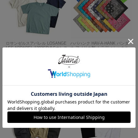
ロサンゼルスアパレル LOSANGE
ハバハンク HAV-A-HANK バンダ
LES APPAREL 1203GD 8.5オンス
ナ アメリカ製 トラディショナル
半袖 バインディング ガーメント
ペイズリーTHE BANDANNA COM
ダイ Tシャツ
PANY
¥
4,990
¥
770