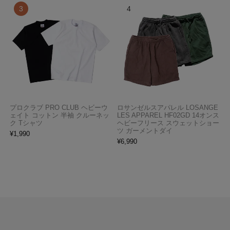
プロクラブ PRO CLUB ヘビーウ
ロサンゼルスアパレル LOSANGE
ェイト コットン 半袖 クルーネッ
LES APPAREL HF02GD 14オンス
ク Tシャツ
ヘビーフリース スウェットショー
ツ ガーメントダイ
¥
1,990
¥
6,990