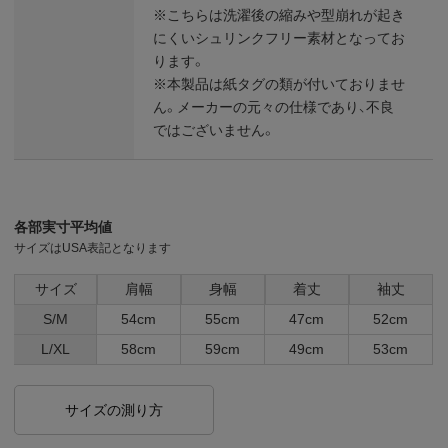
※こちらは洗濯後の縮みや型崩れが起き
にくいシュリンクフリー素材となってお
ります。
※本製品は紙タグの類が付いておりませ
ん。メーカーの元々の仕様であり、不良
ではございません。
各部実寸平均値
サイズはUSA表記となります
サイズ
肩幅
身幅
着丈
袖丈
S/M
54cm
55cm
47cm
52cm
L/XL
58cm
59cm
49cm
53cm
サイズの測り方