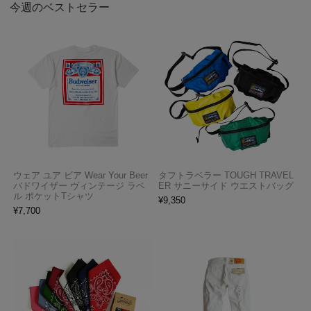
今週のベストセラー
ウェア ユア ビア Wear Your Beer
タフトラベラー TOUGH TRAVEL
バドワイザー ヴィンテージ ラベ
ER サニーサイド ウエストバッグ
ル ポケットTシャツ
¥
9,350
¥
7,700