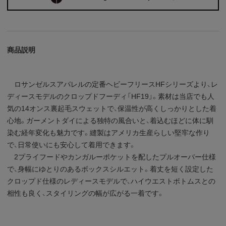
商品説明
ロサンゼルスアパレルの定番ヘビーフリースHFシリーズより、レ
ディースモデルのクロップドフーディ「HF19」。素材は当店でも人
気の14オンス裏起毛スウェットで、保温性が高くしっかりとした着
心地。ガーメントダイによる独特の風合いと、着込むほどに体に馴
染む経年変化も魅力です。縫製はアメリカ生産らしい堅牢な作り
で、日常使いにも安心して着用できます。
2プライフードやカンガルーポケットを配したプルオーバー仕様
で、身幅にゆとりのあるボックスシルエット。着丈を短く設定した
クロップド仕様のレディースモデルで、ハイウエストボトムスとの
相性も良く、スタイリングの幅が広がる一着です。