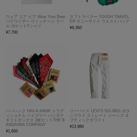
ウェア ユア ビア Wear Your Beer
タフトラベラー TOUGH TRAVEL
バドワイザー ヴィンテージ ラベ
ER サニーサイド ウエストバッグ
ル ポケットTシャツ
¥
9,350
¥
7,700
ハバハンク HAV-A-HANK トラデ
リーバイス LEVI’S 501-0651 ボタ
ィショナル ペイズリー バンダナ
ンフライ ストレート ジーンズ オ
ギフトボックス 2枚セットTHE B
プティックホワイト
ANDANNA COMPANY
¥
13,980
¥
1,650