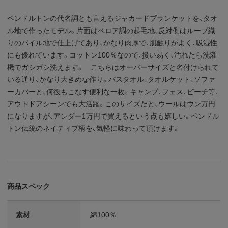
ペンドルトンの代名詞とも言えるジャカードブランケットを、タオ
ル地で作ったモデル。片面はベロア調の起毛地、反対側はループ織
りのパイル地で仕上げてあり、かなり肉厚で、肌触りがよく、吸湿性
にも優れています。コットン100％なので、扱い易く、汚れたら洗濯
機でガシガシ洗えます。 こちらはオーバーサイズと名付けられて
いる通り、かなり大きめな作り。バスタオル、タオルケット、ソファ
ーカバーと、何役もこなす便利な一枚。キャンプ、フェス、ビーチ等、
アウトドアシーンでも大活躍。このサイズだと、ウールはウン万円
になりますが、アンダー1万円で買えるという点も嬉しい。ペンドル
トン伝統のネイティブ柄を、気軽に味わって頂けます。
商品スペック
素材
綿100％