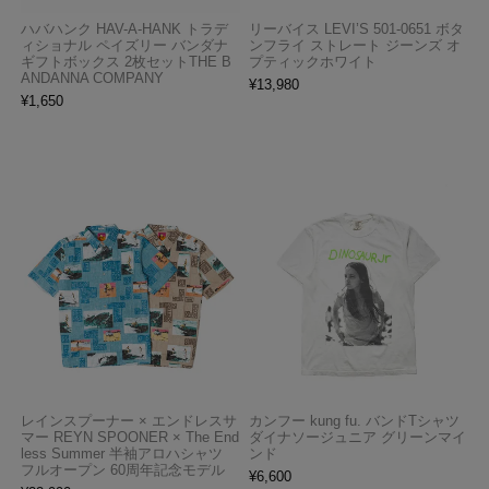
ハバハンク HAV-A-HANK トラデ
リーバイス LEVI’S 501-0651 ボタ
ィショナル ペイズリー バンダナ
ンフライ ストレート ジーンズ オ
ギフトボックス 2枚セットTHE B
プティックホワイト
ANDANNA COMPANY
¥
13,980
¥
1,650
レインスプーナー × エンドレスサ
カンフー kung fu. バンドTシャツ
マー REYN SPOONER × The End
ダイナソージュニア グリーンマイ
less Summer 半袖アロハシャツ
ンド
フルオープン 60周年記念モデル
¥
6,600