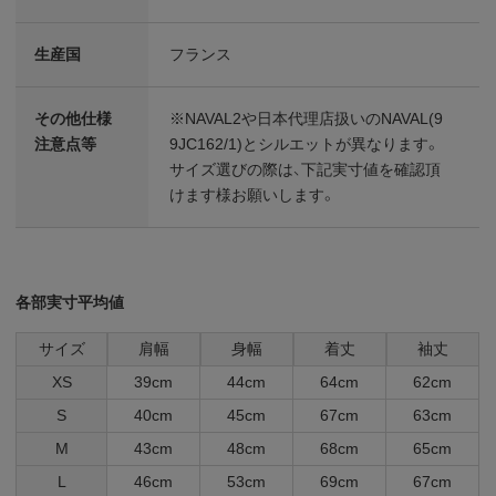
生産国
フランス
その他仕様
※NAVAL2や日本代理店扱いのNAVAL(9
注意点等
9JC162/1)とシルエットが異なります。
サイズ選びの際は、下記実寸値を確認頂
けます様お願いします。
各部実寸平均値
サイズ
肩幅
身幅
着丈
袖丈
XS
39cm
44cm
64cm
62cm
S
40cm
45cm
67cm
63cm
M
43cm
48cm
68cm
65cm
L
46cm
53cm
69cm
67cm