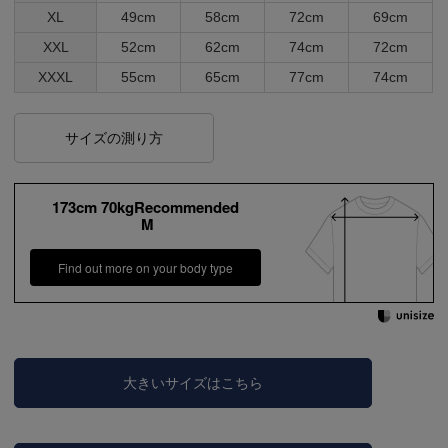
XL
49cm
58cm
72cm
69cm
XXL
52cm
62cm
74cm
72cm
XXXL
55cm
65cm
77cm
74cm
サイズの測り方
173cm 70kgRecommended
M
Find out more on your body type
大きいサイズはこちら