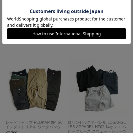
ロサンゼルスアパレル LOSANGE
ハバハンク HAV-A-HANK バンダ
LES APPAREL 1203GD 8.5オンス
ナ アメリカ製 トラディショナル
半袖 バインディング ガーメント
ペイズリーTHE BANDANNA COM
ダイ Tシャツ
PANY
¥
4,990
¥
770
レッドキャップ REDKAP #PT20
ロサンゼルスアパレル LOSANGE
インダストリアル ワークパンツ
LES APPAREL HF02 14オンス ヘ
ビーフリース スウェットショーツ