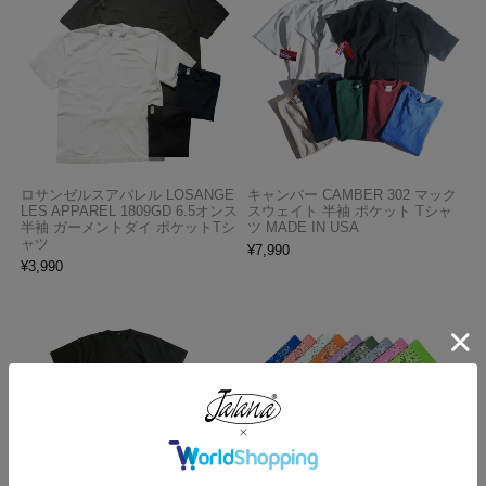
ロサンゼルスアパレル LOSANGE
キャンバー CAMBER 302 マック
LES APPAREL 1809GD 6.5オンス
スウェイト 半袖 ポケット Tシャ
半袖 ガーメントダイ ポケットTシ
ツ MADE IN USA
ャツ
¥
7,990
¥
3,990