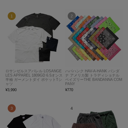
ロサンゼルスアパレル LOSANGE
ハバハンク HAV-A-HANK バンダ
LES APPAREL 1809GD 6.5オンス
ナ アメリカ製 トラディショナル
半袖 ガーメントダイ ポケットTシ
ペイズリーTHE BANDANNA COM
ャツ
PANY
¥
3,990
¥
770