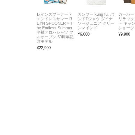
レインスプーナー ×
カンフー kung fu. バ
カーハート 
エンドレスサマー R
ンドTシャツ ダイナ
リラック
EYN SPOONER × T
ソージュニア グリー
ト キャ
he Endless Summer
ンマインド
ショーツ
半袖アロハシャツ フ
¥
6,600
¥
9,900
ルオープン 60周年記
念モデル
¥
22,990