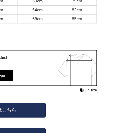
cm
59cm
79cm
cm
64cm
82cm
cm
69cm
85cm
ded
ype
はこちら