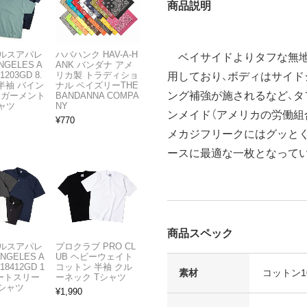
商品説明
ルスアパレ
ハバハンク HAV-A-H
ベイサイドよりタフな無地T
NGELES A
ANK バンダナ アメ
1203GD 8.
リカ製 トラディショ
用しており、ボディはサイド
半袖 バイン
ナル ペイズリーTHE
ング補強が施されるなど、タ
 ガーメント
BANDANNA COMPA
ャツ
NY
ンメイド（アメリカの労働組
¥
770
メカジフリークにはグッとく
ースに最適な一枚となって
商品スペック
ルスアパレ
プロクラブ PRO CL
ANGELES A
UB ヘビーウェイト
18412GD 1
コットン 半袖 クル
素材
コットン10
ョートスリー
ーネック Tシャツ
Tシャツ
¥
1,990