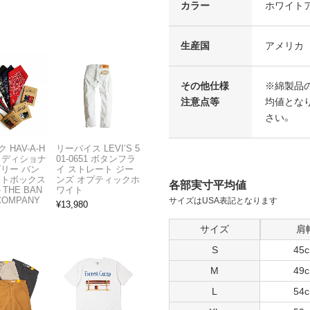
カラー
ホワイト
生産国
アメリカ
その他仕様
※綿製品
注意点等
均値となり
さい。
 HAV-A-H
リーバイス LEVI’S 5
トラディショナ
01-0651 ボタンフラ
ズリー バン
イ ストレート ジー
フトボックス
ンズ オプティックホ
各部実寸平均値
THE BAN
ワイト
COMPANY
サイズはUSA表記となります
¥
13,980
サイズ
肩
S
45
M
49
L
54