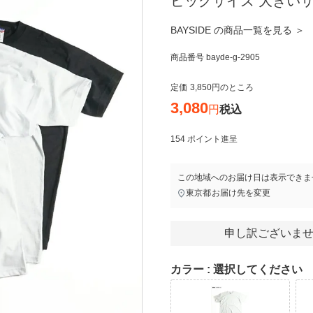
ビッグサイズ 大きい
BAYSIDE の商品一覧を見る ＞
商品番号
bayde-g-2905
定価
3,850
のところ
3,080
税込
154
ポイント進呈
この地域へのお届け日は表示できま
東京都
お届け先を変更
申し訳ございませ
カラー
選択してください