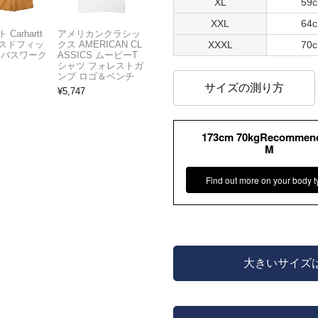
XL
59
XXL
64
Carhartt
アメリカンクラシッ
XXXL
70
スドフィッ
クス AMERICAN CL
ンバスワーク
ASSICS ムービーT
シャツ フォレストガ
ンプ ロゴ＆ベンチ
サイズの測り方
¥
5,747
173cm 70kgRecommen
M
Find out more on your body t
大きいサイズ