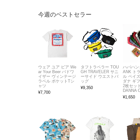
今週のベストセラー
ウェア ユア ビア We
タフトラベラー TOU
ハバハンク
ar Your Beer バドワ
GH TRAVELER サニ
ANK 
イザー ヴィンテージ
ーサイド ウエストバ
ル ペイ
ラベル ポケットTシ
ッグ
ダナ ギ
ャツ
2枚セット
¥
9,350
DANNA 
¥
7,700
¥
1,650