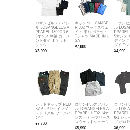
ロサンゼルスアパレ
キャンバー CAMBE
ロサンゼ
ル LOSANGELES A
R 302 マックスウェ
ル LOSA
PPAREL 1809GD 6.
イト 半袖 ポケット
PPAREL 
5オンス 半袖 ガーメ
Tシャツ MADE IN U
5オンス 
ントダイ ポケットT
SA
ディング
シャツ
ダイ Tシ
¥
7,990
¥
3,990
¥
4,990
レッドキャップ RED
ロサンゼルスアパレ
ロサンゼ
KAP #PT20 インダ
ル LOSANGELES A
ル LOS 
ストリアル ワークパ
PPAREL HF02 14オ
PPAREL 
ンツ
ンス ヘビーフリース
8/1 シ
スウェットショーツ
ブ ポロ
¥
7,700
¥
5,990
¥
6,990