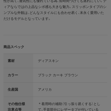
性が高く、通気性にも優れている為、長時間つけても蒸れにくい。デ
ィアならではの上品なシボ感も大きな魅力。スリッポンタイプのシ
ンプルな外観は、どんなスタイルにも合わせ易く、末永く愛用いた
だけるモデルとなっています。
商品スペック
素材
ディアスキン
カラー
ブラック カーキ ブラウン
生産国
アメリカ
その他仕様
＊着用時の補助（引っ張り易くする）とし
注意点等
て、手首部分にレザータブが付いている