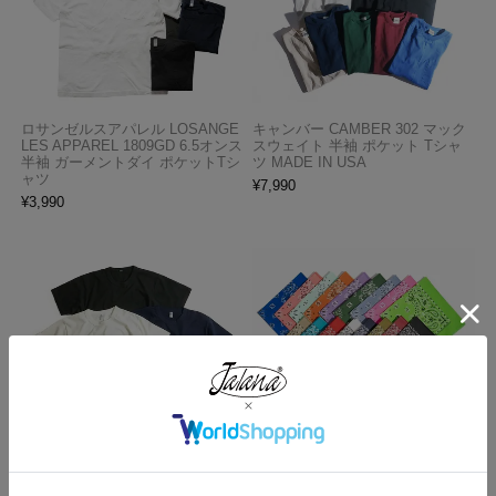
ロサンゼルスアパレル LOSANGE
キャンバー CAMBER 302 マック
LES APPAREL 1809GD 6.5オンス
スウェイト 半袖 ポケット Tシャ
半袖 ガーメントダイ ポケットTシ
ツ MADE IN USA
ャツ
¥
7,990
¥
3,990
ロサンゼルスアパレル LOSANGE
ハバハンク HAV-A-HANK バンダ