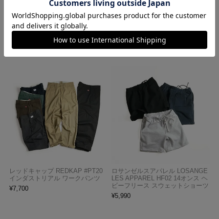
LES APPAREL 1203GD 8.5オンス
ナ アメリカ製 トラディショナル
半袖 バインディング ガーメント
ペイズリーTHE BANDANNA COM
ダイ Tシャツ
PANY
¥
4,990
¥
770
レッドキャップ REDKAP #PT20
ロサンゼルスアパレル LOSANGE
インダストリアル ワークパンツ
LES APPAREL HF02 14オンス ヘ
ビーフリース スウェットショーツ
¥
7,700
¥
5,990