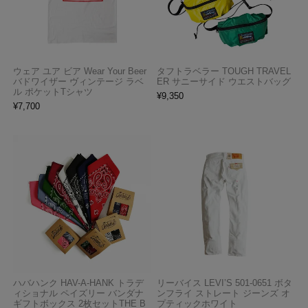
ウェア ユア ビア Wear Your Beer
タフトラベラー TOUGH TRAVEL
バドワイザー ヴィンテージ ラベ
ER サニーサイド ウエストバッグ
ル ポケットTシャツ
¥
9,350
¥
7,700
ハバハンク HAV-A-HANK トラデ
リーバイス LEVI’S 501-0651 ボタ
ィショナル ペイズリー バンダナ
ンフライ ストレート ジーンズ オ
ギフトボックス 2枚セットTHE B
プティックホワイト