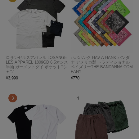
ロサンゼルスアパレル LOSANGE
ハバハンク HAV-A-HANK バンダ
LES APPAREL 1809GD 6.5オンス
ナ アメリカ製 トラディショナル
半袖 ガーメントダイ ポケットTシ
ペイズリーTHE BANDANNA COM
ャツ
PANY
¥
3,990
¥
770