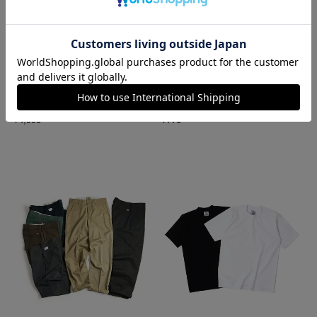
ロサンゼルスアパレル LOSANGE
ハバハンク HAV-A-HANK バンダ
LES APPAREL 1203GD 8.5オンス
ナ アメリカ製 トラディショナル
半袖 バインディング ガーメント
ペイズリーTHE BANDANNA COM
ダイ Tシャツ
PANY
¥
4,990
¥
770