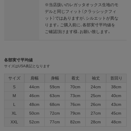
※当店扱いのレガッタオックス生地のモ
デルと同じフィット（クラッシックフィ
ット）ではありますが、シルエットが異な
ります。ご購入前に、各部実寸平均値を
ご確認頂けます様、お願い致します。
各部実寸平均値
サイズはUSA表記となります
サイズ
肩幅
身幅
着丈
袖丈
首回り
S
44cm
59cm
70cm
24cm
38cm
M
46cm
63cm
73cm
25cm
40cm
L
48cm
68cm
76cm
26cm
43cm
XL
50cm
72cm
79cm
27cm
45cm
XXL
52cm
77cm
82cm
28cm
48cm