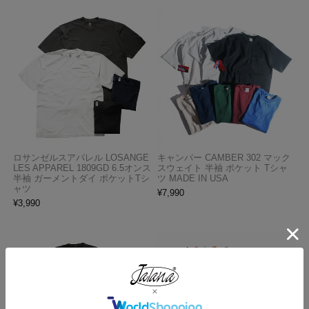
ロサンゼルスアパレル LOSANGE
キャンバー CAMBER 302 マック
LES APPAREL 1809GD 6.5オンス
スウェイト 半袖 ポケット Tシャ
半袖 ガーメントダイ ポケットTシ
ツ MADE IN USA
ャツ
¥
7,990
¥
3,990