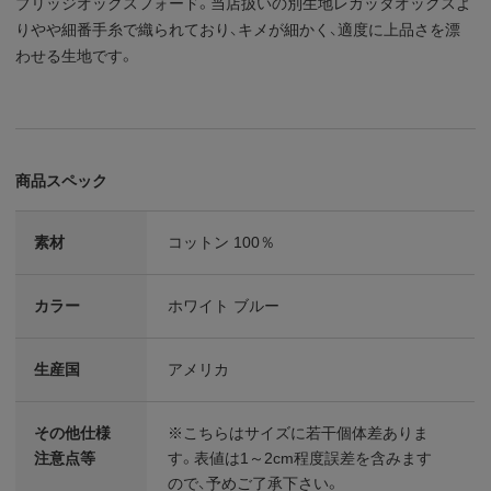
ブリッジオックスフォード。当店扱いの別生地レガッタオックスよ
りやや細番手糸で織られており、キメが細かく、適度に上品さを漂
わせる生地です。
商品スペック
素材
コットン 100％
カラー
ホワイト ブルー
生産国
アメリカ
その他仕様
※こちらはサイズに若干個体差ありま
注意点等
す。表値は1～2cm程度誤差を含みます
ので、予めご了承下さい。