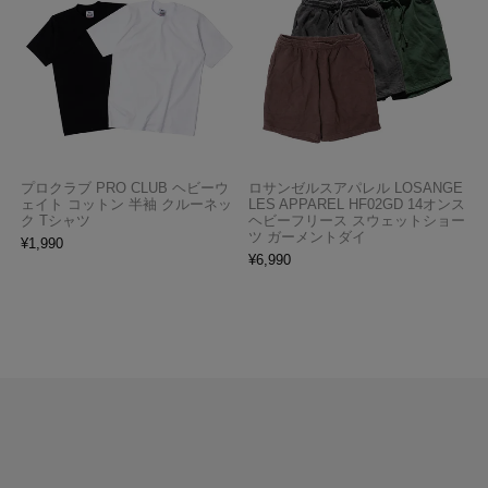
プロクラブ PRO CLUB ヘビーウ
ロサンゼルスアパレル LOSANGE
ェイト コットン 半袖 クルーネッ
LES APPAREL HF02GD 14オンス
ク Tシャツ
ヘビーフリース スウェットショー
ツ ガーメントダイ
¥
1,990
¥
6,990