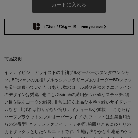
カートに入れる
173cm / 70kg
M
Find your size
商品説明
インディビジュアライズドの半袖プルオーバーボタンダウンシャ
ツ。BDシャツの元祖「ブルックスブラザーズ」のオーダーBDシャツ
を長年請負っていただけあり、襟のロール感や台襟スクエアライン
のデザインは秀逸。他にも、25/inchの繊細かつ正確なステッチ、縫
い目を隠すヨークの縫製、非常に細く上品な本巻き縫いサイドシー
ムなど、上げれば切りがない拘りディティールが満載。 こちらは
ハーフプラケットのプルオーバータイプで、フィットは創業当時か
らの定番型「クラッシックフィット」。身幅、腕回りともにゆとりの
あるザックリとしたシルエットです。生地は爽やかな生地感のケン