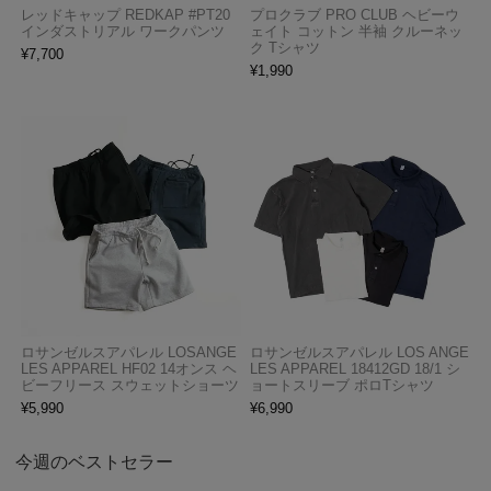
レッドキャップ REDKAP #PT20
プロクラブ PRO CLUB ヘビーウ
インダストリアル ワークパンツ
ェイト コットン 半袖 クルーネッ
ク Tシャツ
¥
7,700
¥
1,990
ロサンゼルスアパレル LOSANGE
ロサンゼルスアパレル LOS ANGE
LES APPAREL HF02 14オンス ヘ
LES APPAREL 18412GD 18/1 シ
ビーフリース スウェットショーツ
ョートスリーブ ポロTシャツ
¥
5,990
¥
6,990
今週のベストセラー