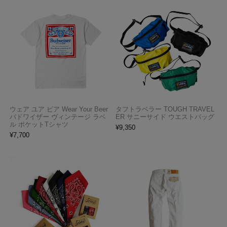
ウェア ユア ビア Wear Your Beer
タフトラベラー TOUGH TRAVEL
バドワイザー ヴィンテージ ラベ
ER サニーサイド ウエストバッグ
ル ポケットTシャツ
¥
9,350
¥
7,700