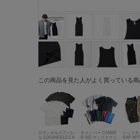
この商品を見た人がよく買っている商
ロサンゼルスアパレ
キャンバー CAMBE
レッドキ
ル LOSANGELES A
R 302 マックスウェ
KAP #P