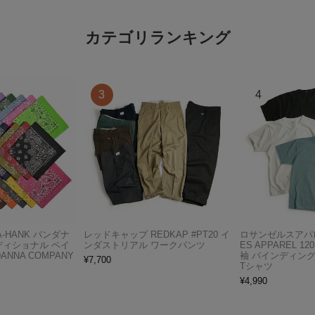
カテゴリランキング
A-HANK バンダナ
レッドキャップ REDKAP #PT20 イ
ロサンゼルスアパレ
ディショナル ペイ
ンダストリアル ワークパンツ
ES APPAREL 12
ANNA COMPANY
袖 バインディン
¥
7,700
Tシャツ
¥
4,990