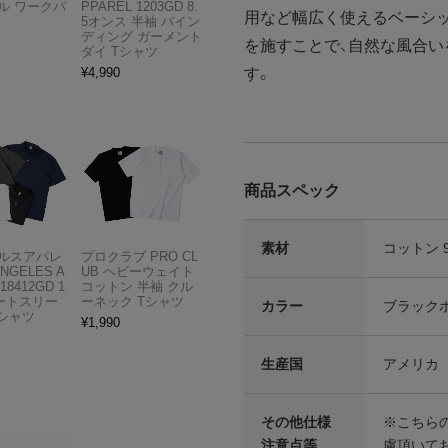
ル ワークパ
PPAREL 1203GD 8.
用など幅広く使えるベーシ
5オンス 半袖 バイン
ディング ガーメント
を施すことで、自然な風合
ダイ Tシャツ
す。
¥
4,990
商品スペック
素材
コットン 
ルスアパレ
プロクラブ PRO CL
ANGELES A
UB ヘビーウェイト
18412GD 1
コットン 半袖 クル
ョートスリー
ーネック Tシャツ
カラー
ブラック
Tシャツ
¥
1,990
生産国
アメリカ
その他仕様
※こちら
注意点等
慮頂いて