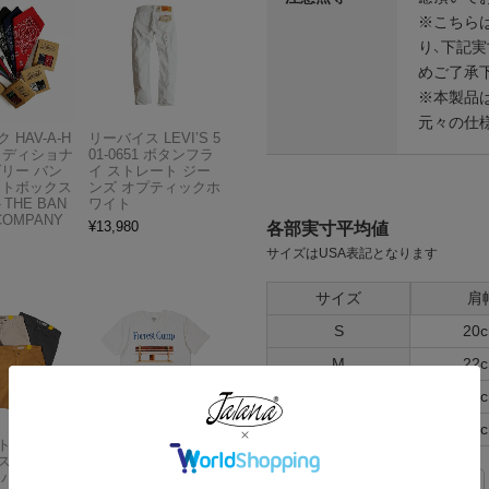
※こちら
り、下記実
めご了承
※本製品
元々の仕
 HAV-A-H
リーバイス LEVI’S 5
トラディショナ
01-0651 ボタンフラ
ズリー バン
イ ストレート ジー
フトボックス
ンズ オプティックホ
THE BAN
ワイト
COMPANY
¥
13,980
各部実寸平均値
サイズはUSA表記となります
サイズ
肩
S
20
M
22
L
24
XL
26
Carhartt
アメリカンクラシッ
スドフィッ
クス AMERICAN CL
ンバスワーク
ASSICS ムービーT