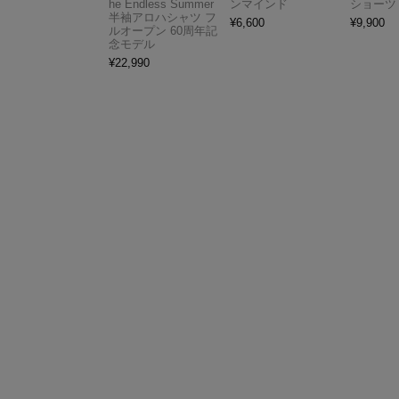
he Endless Summer
ンマインド
ショーツ
半袖アロハシャツ フ
¥
6,600
¥
9,900
ルオープン 60周年記
念モデル
¥
22,990