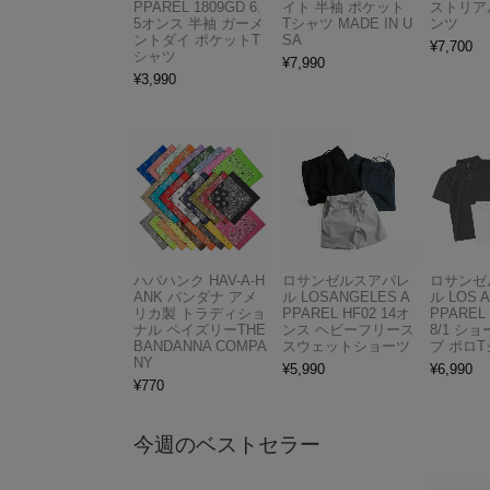
PPAREL 1809GD 6.
イト 半袖 ポケット
ストリア
5オンス 半袖 ガーメ
Tシャツ MADE IN U
ンツ
ントダイ ポケットT
SA
¥
7,700
シャツ
¥
7,990
¥
3,990
ハバハンク HAV-A-H
ロサンゼルスアパレ
ロサンゼ
ANK バンダナ アメ
ル LOSANGELES A
ル LOS 
リカ製 トラディショ
PPAREL HF02 14オ
PPAREL 
ナル ペイズリーTHE
ンス ヘビーフリース
8/1 シ
BANDANNA COMPA
スウェットショーツ
ブ ポロ
NY
¥
5,990
¥
6,990
¥
770
今週のベストセラー