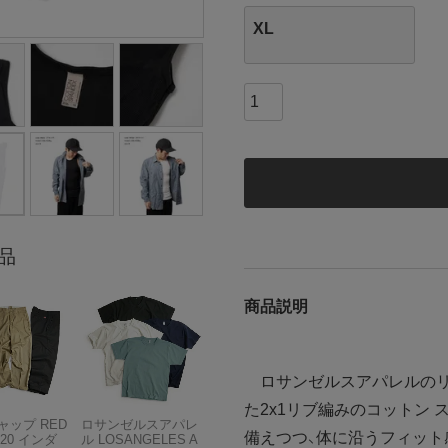
XL
品
商品説明
ロサンゼルスアパレルのリブ
た2x1リブ編みのコットン
ャップ RED
ロサンゼルスアパレ
備えつつ、体に沿うフィット
T20 インダ
ル LOSANGELES A