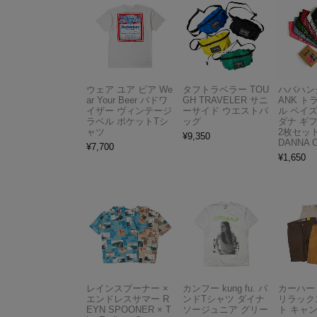
ウェア ユア ビア We
タフトラベラー TOU
ハバハンク
ar Your Beer バドワ
GH TRAVELER サニ
ANK 
イザー ヴィンテージ
ーサイド ウエストバ
ル ペイ
ラベル ポケットTシ
ッグ
ダナ ギ
ャツ
2枚セット
¥
9,350
DANNA 
¥
7,700
¥
1,650
レインスプーナー ×
カンフー kung fu. バ
カーハート 
エンドレスサマー R
ンドTシャツ ダイナ
リラック
EYN SPOONER × T
ソージュニア グリー
ト キャ