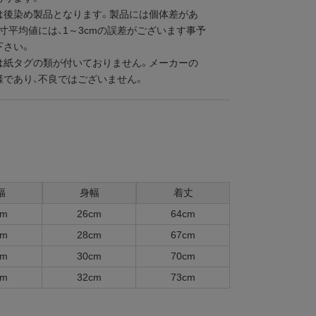
は後染め製品となります。製品には個体差があ
寸平均値には、1～3cmの誤差がございます事予
下さい。
は紙タグの類が付いておりません。メーカーの
様であり、不良ではございません。
幅
身幅
着丈
cm
26cm
64cm
cm
28cm
67cm
cm
30cm
70cm
cm
32cm
73cm