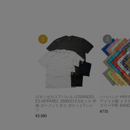
ロサンゼルスアパレル LOSANGEL
ハバハンク HAV-
ES APPAREL 1809GD 6.5オンス 半
アメリカ製 トラ
袖 ガーメントダイ ポケットTシャ
ズリーTHE BAND
ツ
¥
770
¥
3,990