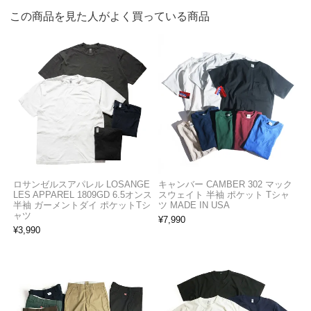
この商品を見た人がよく買っている商品
ロサンゼルスアパレル LOSANGE
キャンバー CAMBER 302 マック
LES APPAREL 1809GD 6.5オンス
スウェイト 半袖 ポケット Tシャ
半袖 ガーメントダイ ポケットTシ
ツ MADE IN USA
ャツ
¥
7,990
¥
3,990