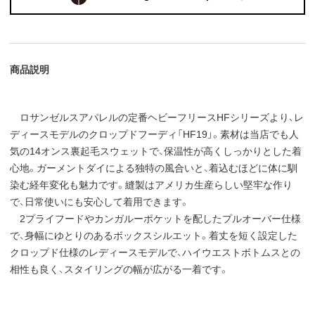
商品説明
ロサンゼルスアパレルの定番ヘビーフリースHFシリーズより、レ
ディースモデルのクロップドフーディ「HF19」。素材は当店でも人
気の14オンス裏起毛スウェットで、保温性が高くしっかりとした着
心地。ガーメントダイによる独特の風合いと、着込むほどに体に馴
染む経年変化も魅力です。縫製はアメリカ生産らしい堅牢な作り
で、日常使いにも安心して着用できます。
2プライフードやカンガルーポケットを配したプルオーバー仕様
で、身幅にゆとりのあるボックスシルエット。着丈を短く設定した
クロップド仕様のレディースモデルで、ハイウエストボトムスとの
相性も良く、スタイリングの幅が広がる一着です。