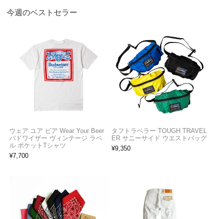
今週のベストセラー
ウェア ユア ビア Wear Your Beer
タフトラベラー TOUGH TRAVEL
バドワイザー ヴィンテージ ラベ
ER サニーサイド ウエストバッグ
ル ポケットTシャツ
¥
9,350
¥
7,700