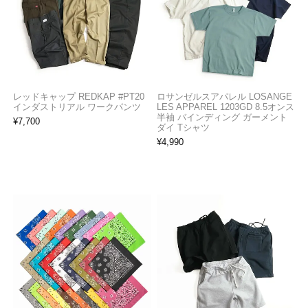
レッドキャップ REDKAP #PT20
ロサンゼルスアパレル LOSANGE
インダストリアル ワークパンツ
LES APPAREL 1203GD 8.5オンス
半袖 バインディング ガーメント
¥
7,700
ダイ Tシャツ
¥
4,990