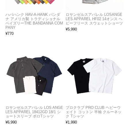
ハバハンク HAV-A-HANK バンダ
ロサンゼルスアパレル LOSANGE
ナ アメリカ製 トラディショナル
LES APPAREL HF02 14オンス ヘ
ペイズリーTHE BANDANNA COM
ビーフリース スウェットショーツ
PANY
¥
5,990
¥
770
ロサンゼルスアパレル LOS ANGE
プロクラブ PRO CLUB ヘビーウ
LES APPAREL 18412GD 18/1 シ
ェイト コットン 半袖 クルーネッ
ョートスリーブ ポロTシャツ
ク Tシャツ
¥
6,990
¥
1,990