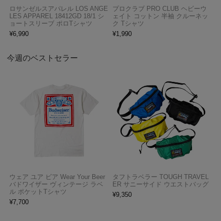
ロサンゼルスアパレル LOS ANGE
プロクラブ PRO CLUB ヘビーウ
LES APPAREL 18412GD 18/1 シ
ェイト コットン 半袖 クルーネッ
ョートスリーブ ポロTシャツ
ク Tシャツ
¥
6,990
¥
1,990
今週のベストセラー
ウェア ユア ビア Wear Your Beer
タフトラベラー TOUGH TRAVEL
バドワイザー ヴィンテージ ラベ
ER サニーサイド ウエストバッグ
ル ポケットTシャツ
¥
9,350
¥
7,700