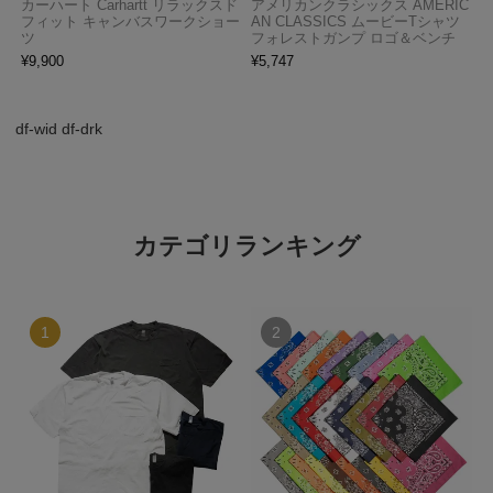
カーハート Carhartt リラックスド
アメリカンクラシックス AMERIC
フィット キャンバスワークショー
AN CLASSICS ムービーTシャツ
ツ
フォレストガンプ ロゴ＆ベンチ
¥
9,900
¥
5,747
df-wid df-drk
カテゴリランキング