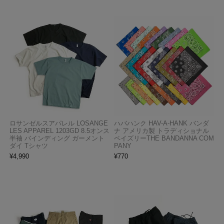
ロサンゼルスアパレル LOSANGE
ハバハンク HAV-A-HANK バンダ
LES APPAREL 1203GD 8.5オンス
ナ アメリカ製 トラディショナル
半袖 バインディング ガーメント
ペイズリーTHE BANDANNA COM
ダイ Tシャツ
PANY
¥
4,990
¥
770