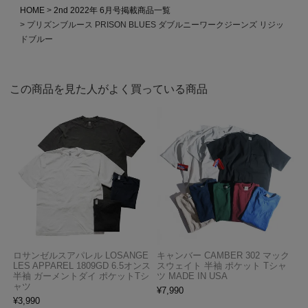
HOME
2nd 2022年 6月号掲載商品一覧
プリズンブルース PRISON BLUES ダブルニーワークジーンズ リジッ
ドブルー
この商品を見た人がよく買っている商品
ロサンゼルスアパレル LOSANGE
キャンバー CAMBER 302 マック
LES APPAREL 1809GD 6.5オンス
スウェイト 半袖 ポケット Tシャ
半袖 ガーメントダイ ポケットTシ
ツ MADE IN USA
ャツ
¥
7,990
¥
3,990