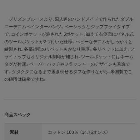
プリズンブルースより、囚人達のハンドメイドで作られたダブル
ニーデニムペインターパンツ。ベーシックなジップフライタイプ
で、コインポケットが施された5ポケット、加えて右側面にパネル式
のツールポケットが2つ付いた仕様。ヘビーなデニムがしっかりと
縫製され、各部補強のリベットもかなり重厚。各リベットに加え、フ
ライトップもオリジナル刻印が施され、ツールポケットにはネーム
タグが付属。ペーパーパッチやフラッシャーのデザインも秀逸で
す。クタクタになるまで履き倒せるタフな作りながら、米国製でこ
の値段は破格ですね。
商品スペック
素材
コットン 100％ （14.75オンス）