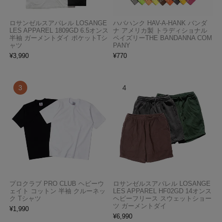
ロサンゼルスアパレル LOSANGE
ハバハンク HAV-A-HANK バンダ
LES APPAREL 1809GD 6.5オンス
ナ アメリカ製 トラディショナル
半袖 ガーメントダイ ポケットTシ
ペイズリーTHE BANDANNA COM
ャツ
PANY
¥
3,990
¥
770
プロクラブ PRO CLUB ヘビーウ
ロサンゼルスアパレル LOSANGE
ェイト コットン 半袖 クルーネッ
LES APPAREL HF02GD 14オンス
ク Tシャツ
ヘビーフリース スウェットショー
ツ ガーメントダイ
¥
1,990
¥
6,990