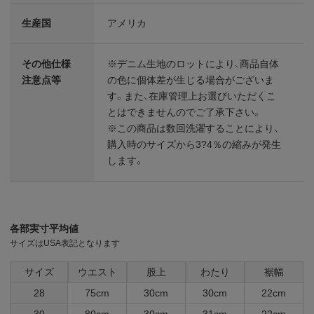
生産国
アメリカ
その他仕様
※デニム生地のロットにより、商品自体
注意点等
の色に個体差が生じる場合がございま
す。また、在庫管理上お選びいただくこ
とはできませんのでご了承下さい。
※この商品は数回洗濯することにより、
購入時のサイズから3?4％の縮みが発生
します。
各部実寸平均値
サイズはUSA表記となります
サイズ
ウエスト
股上
わたり
裾幅
28
75cm
30cm
30cm
22cm
30
80cm
30cm
31cm
22cm