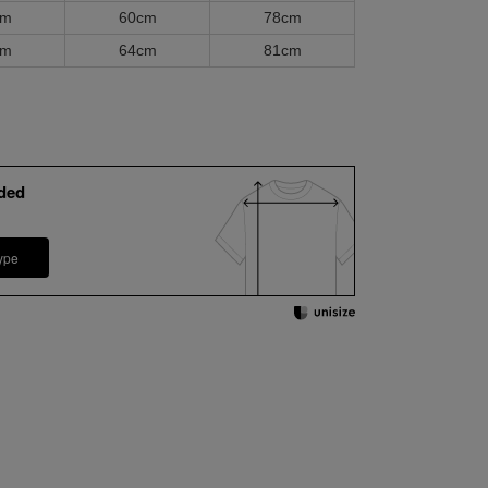
cm
60cm
78cm
cm
64cm
81cm
ded
ype