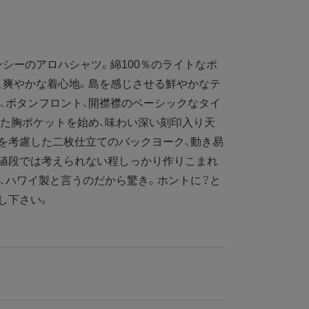
ンシーのアロハシャツ。綿100％のライトなポ
、爽やかな着心地。島を感じさせる鮮やかなテ
、ボタンフロント、開襟襟のベーシックなタイ
た胸ポケットを始め、味わい深い刻印入り天
を考慮した二枚仕立てのバックヨーク、動き易
の値段では考えられない程しっかり作りこまれ
、ハワイ製と言うのだから驚き。ホントに？と
し下さい。