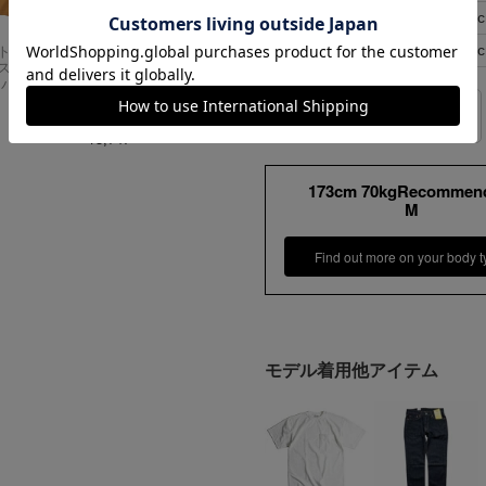
L
50
XL
52
Carhartt
アメリカンクラシッ
スドフィッ
クス AMERICAN CL
ンバスワーク
ASSICS ムービーT
シャツ フォレストガ
サイズの測り方
ンプ ロゴ＆ベンチ
¥
5,747
173cm 70kgRecommen
M
Find out more on your body t
モデル着用他アイテム