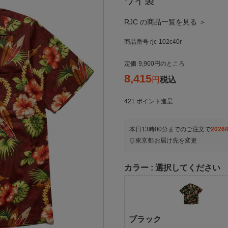
ワイ製
RJC の商品一覧を見る ＞
商品番号
rjc-102c40r
定価
9,900
のところ
8,415
税込
421
ポイント進呈
本日
13時00分
までのご注文で
2026/
東京都
お届け先を変更
カラー
選択してください
ブラック