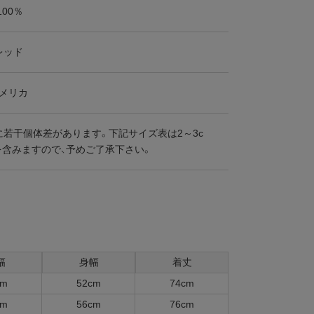
100％
レッド
アメリカ
に若干個体差があります。下記サイズ表は2～3c
を含みますので、予めご了承下さい。
幅
身幅
着丈
cm
52cm
74cm
cm
56cm
76cm