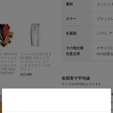
素材
コットン 
カラー
ブラック
生産国
ハワイ、
その他仕様
※サイズ
注意点等
mの誤差
 HAV-A-H
リーバイス LEVI’S 5
トラディショナ
01-0651 ボタンフラ
ズリー バン
イ ストレート ジー
フトボックス
ンズ オプティックホ
THE BAN
ワイト
COMPANY
¥
13,980
各部実寸平均値
サイズはUSA表記となります
サイズ
肩
S
46
M
48