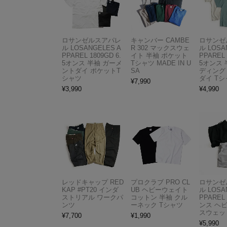
ロサンゼルスアパレ
キャンバー CAMBE
ロサンゼ
ル LOSANGELES A
R 302 マックスウェ
ル LOSA
PPAREL 1809GD 6.
イト 半袖 ポケット
PPAREL 
5オンス 半袖 ガーメ
Tシャツ MADE IN U
5オンス 
ントダイ ポケットT
SA
ディング
シャツ
ダイ Tシ
¥
7,990
¥
3,990
¥
4,990
レッドキャップ RED
プロクラブ PRO CL
ロサンゼ
KAP #PT20 インダ
UB ヘビーウェイト
ル LOSA
ストリアル ワークパ
コットン 半袖 クル
PPAREL 
ンツ
ーネック Tシャツ
ンス ヘ
スウェッ
¥
7,700
¥
1,990
¥
5,990