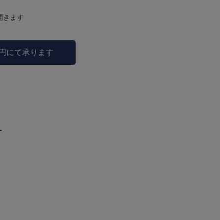
開きます
0円にて承ります
ー