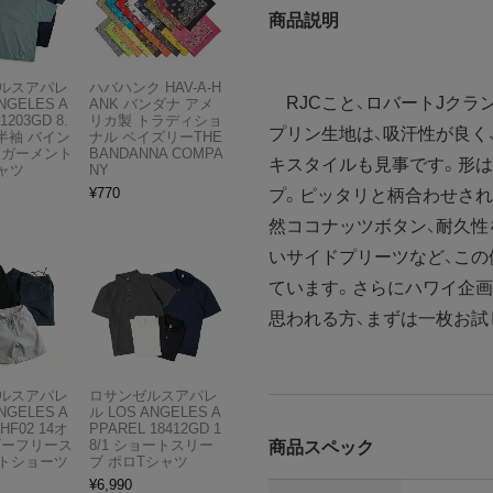
商品説明
ルスアパレ
ハバハンク HAV-A-H
RJCこと、ロバートJクラ
NGELES A
ANK バンダナ アメ
1203GD 8.
リカ製 トラディショ
プリン生地は、吸汗性が良く
半袖 バイン
ナル ペイズリーTHE
 ガーメント
BANDANNA COMPA
キスタイルも見事です。形は
ャツ
NY
¥
770
プ。ピッタリと柄合わせされ
然ココナッツボタン、耐久性
いサイドプリーツなど、こ
ています。さらにハワイ企画
思われる方、まずは一枚お試
ルスアパレ
ロサンゼルスアパレ
NGELES A
ル LOS ANGELES A
HF02 14オ
PPAREL 18412GD 1
ビーフリース
8/1 ショートスリー
商品スペック
トショーツ
ブ ポロTシャツ
¥
6,990