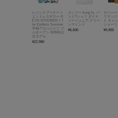
レインスプーナー ×
カンフー kung fu. バ
カーハート 
エンドレスサマー R
ンドTシャツ ダイナ
リラック
EYN SPOONER × T
ソージュニア グリー
ト キャ
he Endless Summer
ンマインド
ショーツ
半袖アロハシャツ フ
¥
6,600
¥
9,900
ルオープン 60周年記
念モデル
¥
22,990