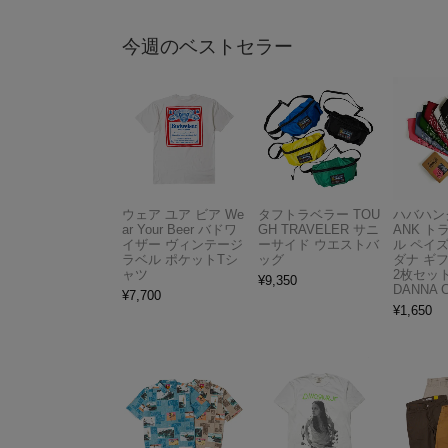
今週のベストセラー
ウェア ユア ビア We
タフトラベラー TOU
ハバハンク
ar Your Beer バドワ
GH TRAVELER サニ
ANK 
イザー ヴィンテージ
ーサイド ウエストバ
ル ペイ
ラベル ポケットTシ
ッグ
ダナ ギ
ャツ
2枚セット
¥
9,350
DANNA 
¥
7,700
¥
1,650