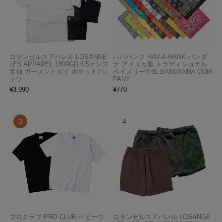
ロサンゼルスアパレル LOSANGE
ハバハンク HAV-A-HANK バンダ
LES APPAREL 1809GD 6.5オンス
ナ アメリカ製 トラディショナル
半袖 ガーメントダイ ポケットTシ
ペイズリーTHE BANDANNA COM
ャツ
PANY
¥
3,990
¥
770
プロクラブ PRO CLUB ヘビーウ
ロサンゼルスアパレル LOSANGE