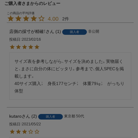
ご購入者さまからのレビュー
4.00
2
店側の採寸が精確！
1
非公開
購入者
投稿日
2023/02/16
サイズ表を参考しながら、サイズを決めました。実物届く
と、まさに自分の体にピッタリ。参考まで、個人SPECを掲
載します。

40サイズ購入；　身長177センチ；　体重79㎏；　がっちり
体型
kutaro
2
東京都
50代
購入者
投稿日
2021/05/22