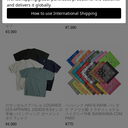
ロサンゼルスアパレル LOSANGE
キャンバー CAMBER 302 マック
LES APPAREL 1809GD 6.5オンス
スウェイト 半袖 ポケット Tシャ
半袖 ガーメントダイ ポケットTシ
ツ MADE IN USA
ャツ
¥
7,990
¥
3,990
ロサンゼルスアパレル LOSANGE
ハバハンク HAV-A-HANK バンダ
LES APPAREL 1203GD 8.5オンス
ナ アメリカ製 トラディショナル
半袖 バインディング ガーメント
ペイズリーTHE BANDANNA COM
ダイ Tシャツ
PANY
¥
4,990
¥
770