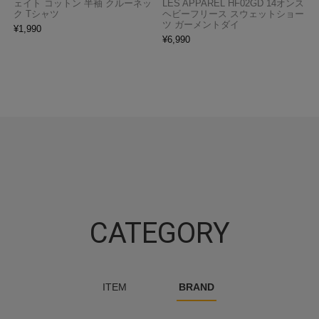
ェイト コットン 半袖 クルーネッ
LES APPAREL HF02GD 14オンス
ク Tシャツ
ヘビーフリース スウェットショー
ツ ガーメントダイ
¥
1,990
¥
6,990
CATEGORY
ITEM
BRAND