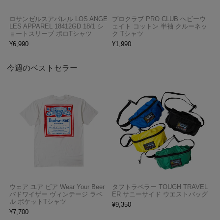
ロサンゼルスアパレル LOS ANGE
プロクラブ PRO CLUB ヘビーウ
LES APPAREL 18412GD 18/1 シ
ェイト コットン 半袖 クルーネッ
ョートスリーブ ポロTシャツ
ク Tシャツ
¥
6,990
¥
1,990
今週のベストセラー
ウェア ユア ビア Wear Your Beer
タフトラベラー TOUGH TRAVEL
バドワイザー ヴィンテージ ラベ
ER サニーサイド ウエストバッグ
ル ポケットTシャツ
¥
9,350
¥
7,700