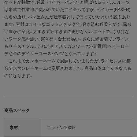
ケットが特徴で、通常「ベイカーパンツ」と呼ばれるモデル。ルーツ
は米軍で作業用に使われていたアイテムですが、ベイカー(BAKER)
の名の通り、パン屋さんが仕事着として使っていたという説もあり
ます。素材はライトなコットンダックで、穿き込む程柔らかく、風合
い豊かに変化。太すぎず細すぎずの絶妙なシルエットで、さりげな
いワーク感が漂い、穿き易く合わせ易い。さらに米国製でプライス
もリーズナブル。これこそアメリカンワークの真骨頂！ヘビーロー
テ必至のデイリーユースパンツとなっています♪
これまでガンホーネームで展開していましたが、ライセンスの都
合でスタンレーネームに変更されました。商品自体は全くおなじも
のになります。
商品スペック
素材
コットン100%