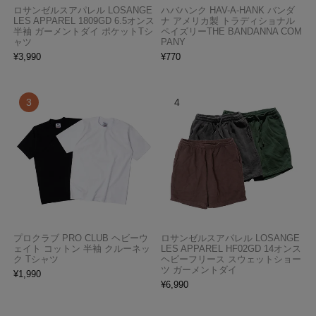
ロサンゼルスアパレル LOSANGE
ハバハンク HAV-A-HANK バンダ
LES APPAREL 1809GD 6.5オンス
ナ アメリカ製 トラディショナル
半袖 ガーメントダイ ポケットTシ
ペイズリーTHE BANDANNA COM
ャツ
PANY
¥
3,990
¥
770
プロクラブ PRO CLUB ヘビーウ
ロサンゼルスアパレル LOSANGE
ェイト コットン 半袖 クルーネッ
LES APPAREL HF02GD 14オンス
ク Tシャツ
ヘビーフリース スウェットショー
ツ ガーメントダイ
¥
1,990
¥
6,990