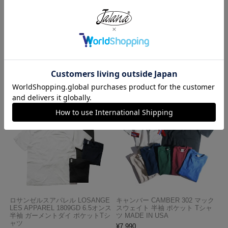
HOME
WORK PANTS from USA
スタンレイ STAN RAY ベイカーパンツ キャンプファティーグトラウザ
ー
この商品を見た人がよく買っている商品
ロサンゼルスアパレル LOSANGE
キャンバー CAMBER 302 マック
LES APPAREL 1809GD 6.5オンス
スウェイト 半袖 ポケット Tシャ
半袖 ガーメントダイ ポケットTシ
ツ MADE IN USA
ャツ
¥
7,990