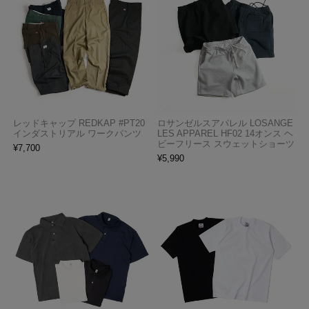
レッドキャップ REDKAP #PT20
ロサンゼルスアパレル LOSANGE
インダストリアル ワークパンツ
LES APPAREL HF02 14オンス ヘ
ビーフリース スウェットショーツ
¥
7,700
¥
5,990