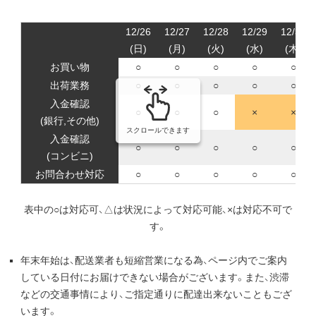
12/26
12/27
12/28
12/29
12/30
(日)
(月)
(火)
(水)
(木)
お買い物
○
○
○
○
○
出荷業務
○
○
○
○
○
入金確認
○
○
○
×
×
(銀行,その他)
スクロールできます
入金確認
○
○
○
○
○
(コンビニ)
お問合わせ対応
○
○
○
○
○
表中の○は対応可、△は状況によって対応可能、×は対応不可で
す。
年末年始は、配送業者も短縮営業になる為、ページ内でご案内
している日付にお届けできない場合がございます。また、渋滞
などの交通事情により、ご指定通りに配達出来ないこともござ
います。