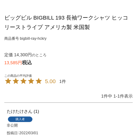
ビッグビル BIGBILL 193 長袖ワークシャツ ヒッコ
リーストライプ アメリカ製 米国製
商品番号
bigbill-ray-hckry
定価
14,300
のところ
税込
13,585
5.00
1
1
件中
1
-
1
件表示
たけたけ
1
購入者
非公開
投稿日
2022/03/01