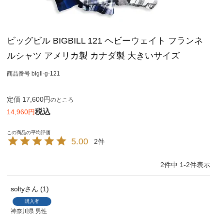
ビッグビル BIGBILL 121 ヘビーウェイト フランネ
ルシャツ アメリカ製 カナダ製 大きいサイズ
商品番号
bigll-g-121
定価
17,600
のところ
税込
14,960
5.00
2
2
件中
1
-
2
件表示
solty
1
購入者
神奈川県
男性