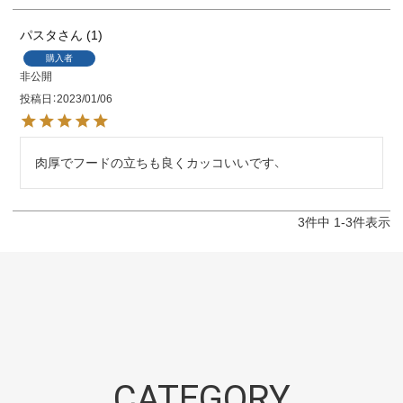
パスタ
1
購入者
非公開
投稿日
2023/01/06
肉厚でフードの立ちも良くカッコいいです、
3
件中
1
-
3
件表示
CATEGORY