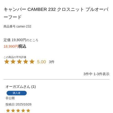
キャンバー CAMBER 232 クロスニット プルオーバ
ーフード
商品番号
camer-232
定価
19,800
のところ
税込
18,990
5.00
3
3
件中
1
-
3
件表示
オーガズム
1
購入者
非公開
投稿日
2025/10/26