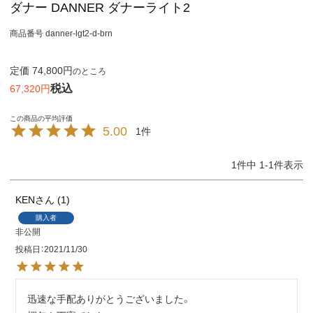
ダナー DANNER ダナーライト2
商品番号
danner-lgt2-d-brn
定価
74,800
のところ
税込
67,320
5.00
1
1
件中
1
-
1
件表示
KEN
1
購入者
非公開
投稿日
2021/11/30
迅速な手配ありがとうございました。
