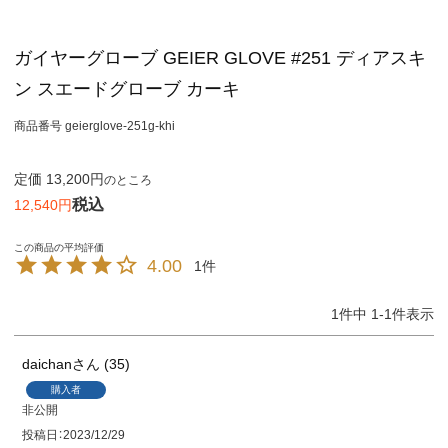
ガイヤーグローブ GEIER GLOVE #251 ディアスキ
ン スエードグローブ カーキ
商品番号
geierglove-251g-khi
定価
13,200
のところ
税込
12,540
4.00
1
1
件中
1
-
1
件表示
daichan
35
購入者
非公開
投稿日
2023/12/29