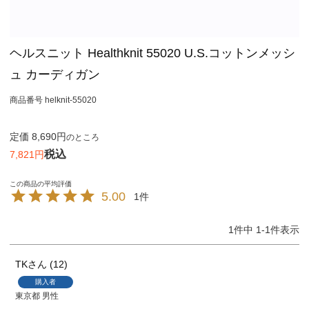
ヘルスニット Healthknit 55020 U.S.コットンメッシ
ュ カーディガン
商品番号
helknit-55020
定価
8,690
のところ
税込
7,821
5.00
1
1
件中
1
-
1
件表示
TK
12
購入者
東京都
男性