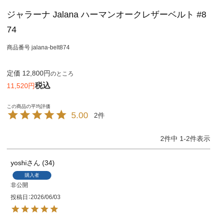
ジャラーナ Jalana ハーマンオークレザーベルト #8
74
商品番号
jalana-belt874
定価
12,800
のところ
税込
11,520
5.00
2
2
件中
1
-
2
件表示
yoshi
34
購入者
非公開
投稿日
2026/06/03