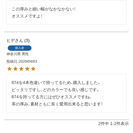
この厚みと細い幅がなかなかない！

オススメですよ！
ヒデ
3
購入者
神奈川県
男性
投稿日
2026/04/03
874を4本色違いで持ってるため、購入しました。

ピッタリですし、どのカラーでも良い感じです。

874を持ってる方にはぜひオススメですね。

革の厚み、素材ともに長く愛用出来ると思います！
2
件中
1
-
2
件表示