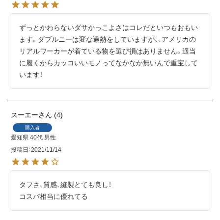
ずっとかわらないダサかっこよさはコレだといつもおもい
ます。ダブルニーは変な過熱をしていますが、、アメリカの
リアルワーカーが着ている物を選び損はありません。適当
に履くからカッコいいモノってなかなか無いんで重宝して
います！
スーエー
4
購入者
愛知県
40代
男性
投稿日
2021/11/14
タフさ、質感、縫製とても良し！

コスパ相当に優れてる