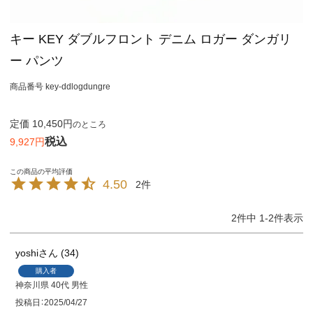
キー KEY ダブルフロント デニム ロガー ダンガリ
ー パンツ
商品番号
key-ddlogdungre
定価
10,450
のところ
税込
9,927
4.50
2
2
件中
1
-
2
件表示
yoshi
34
購入者
神奈川県
40代
男性
投稿日
2025/04/27