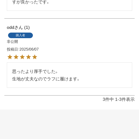
すが良かったです。
odd
1
購入者
非公開
投稿日
2025/06/07
思ったより厚手でした。

生地が丈夫なのでラフに履けます。
3
件中
1
-
3
件表示