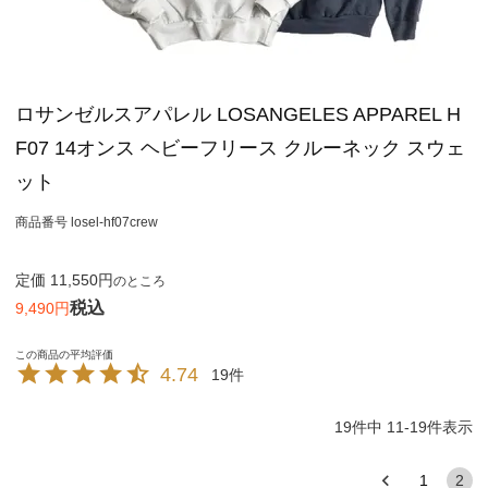
ロサンゼルスアパレル LOSANGELES APPAREL H
F07 14オンス ヘビーフリース クルーネック スウェ
ット
商品番号
losel-hf07crew
定価
11,550
のところ
税込
9,490
4.74
19
19
件中
11
-
19
件表示
1
2