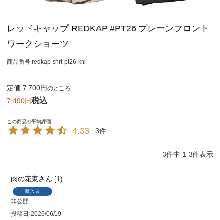
レッドキャップ REDKAP #PT26 プレーンフロント
ワークショーツ
商品番号
redkap-shrt-pt26-khi
定価
7,700
のところ
税込
7,490
4.33
3
3
件中
1
-
3
件表示
肉の花束
1
購入者
非公開
投稿日
2026/06/19