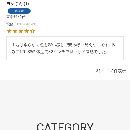
ヨシ
1
購入者
東京都
40代
投稿日
2023/05/30
生地は柔らかく色も深い感じで安っぽい見えないです。因
みに170.66の体型で32インチで良いサイズ感でした。
3
件中
1
-
3
件表示
CATEGORY