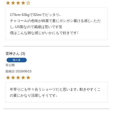
173cm 63kgで32incでピッタリ。

チャコールの色味が綺麗で夏にガシガシ履ける感じ。ただ
し、US製なので裁縫は荒いです笑　

僕はこんな雑な感じがいかにもで好きです！
雷神
3
購入者
非公開
投稿日
2026/06/15
年寄りにも中々合うショーツだと思います。動きやすくこ
の夏にかなり活躍しそうです。