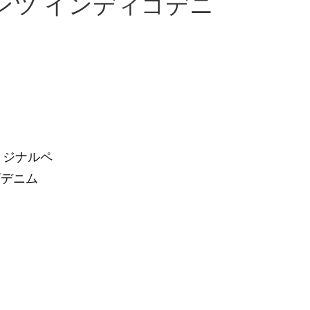
パンツ インディゴデニ
オリジナルペ
ゴデニム