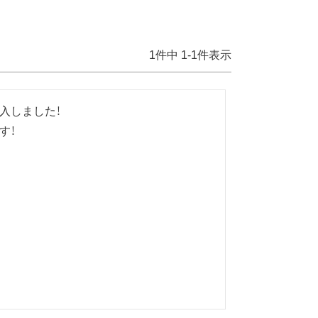
1
件中
1
-
1
件表示
しました！

す！