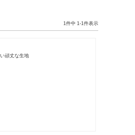
1
件中
1
-
1
件表示
い頑丈な生地
