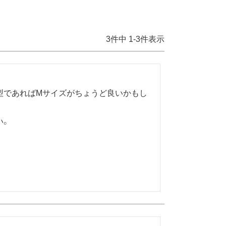
3
件中
1
-
3
件表示
型であればMサイズがちょうど良いかもし
い。